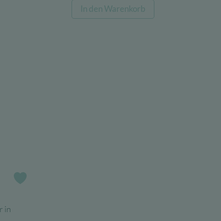
Preis
Preis
In den Warenkorb
war:
ist:
€.
12,95 €
4,53 €.
Zur Wunschliste
 in