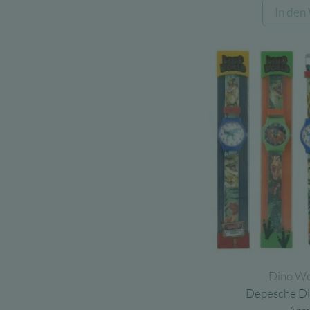
In den
Dino Wo
Depesche Din