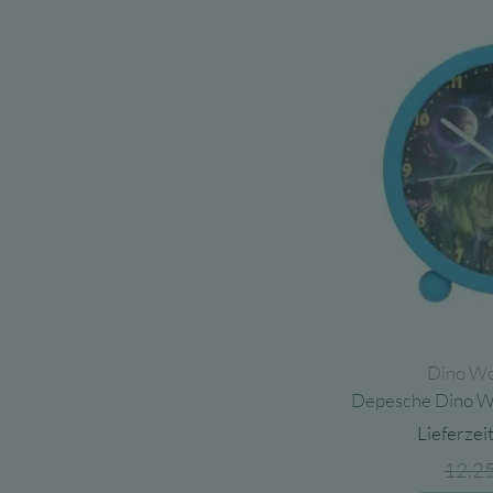
Dino Wo
Depesche Dino 
Lieferzeit
12,2