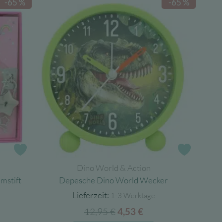
-65 %
-65 %
Zur Wunschliste
Zur Wun
Dino World & Action
mstift
Depesche Dino World Wecker
Lieferzeit:
1-3 Werktage
cher
eller
12,95
€
Ursprünglicher
Aktueller
4,53
€