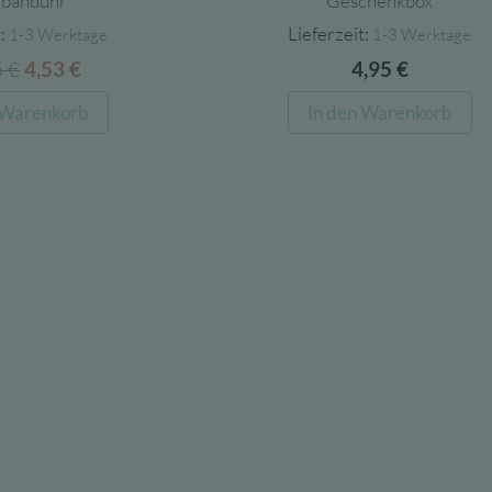
banduhr
Geschenkbox
:
Lieferzeit:
1-3 Werktage
1-3 Werktage
5
€
Ursprünglicher
Aktueller
4,53
€
4,95
€
Preis
Preis
 Warenkorb
In den Warenkorb
war:
ist:
12,95 €
4,53 €.