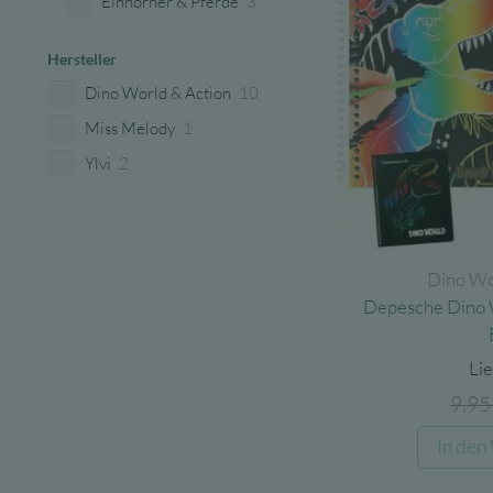
Einhörner & Pferde
3
Hersteller
Dino World & Action
10
Miss Melody
1
Ylvi
2
Dino Wo
Depesche Dino 
Lie
9,9
In den