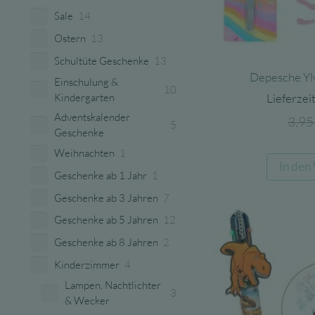
Sale
14
Ostern
13
Schultüte Geschenke
13
Depesche Ylv
Einschulung &
10
Kindergarten
Lieferzeit
Adventskalender
3,9
5
Geschenke
Weihnachten
1
In den
Geschenke ab 1 Jahr
1
Geschenke ab 3 Jahren
7
Geschenke ab 5 Jahren
12
Geschenke ab 8 Jahren
2
Kinderzimmer
4
Lampen, Nachtlichter
3
& Wecker