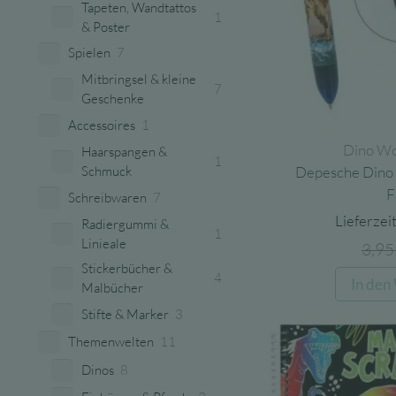
Tapeten, Wandtattos
1
& Poster
Spielen
7
Mitbringsel & kleine
7
Geschenke
Accessoires
1
Dino Wo
Haarspangen &
1
Depesche Dino W
Schmuck
F
Schreibwaren
7
Lieferzeit
Radiergummi &
1
Linieale
3,9
Stickerbücher &
4
In den
Malbücher
Stifte & Marker
3
Themenwelten
11
Dinos
8