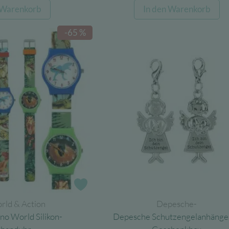
Preis
Preis
Preis
Preis
 Warenkorb
In den Warenkorb
war:
ist:
war:
ist:
12,25 €
4,29 €.
14,95 €
5,23 
-65 %
Zur Wunschliste
rld & Action
Depesche-
o World Silikon-
Depesche Schutzengelanhänger