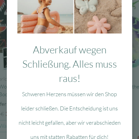
Abverkauf wegen
Schließung. Alles muss
Zur Wunschliste
raus!
rld & Action
Dino World & Action
World Magic Scratch
Depesche Dino World Glow in th
Schweren Herzens müssen wir den Shop
Book
Sticker
ferzeit:
Lieferzeit:
Ausverkauft
leider schließen. Die Entscheidung ist uns
5
€
Ursprünglicher
Aktueller
3,95
€
Ursprüngli
Aktue
3,48
€
1,38
€
Preis
Preis
Preis
Preis
nicht leicht gefallen, aber wir verabschieden
 Warenkorb
Weiterlesen
war:
ist:
war:
ist:
uns mit statten Rabatten für dich!
9,95 €
3,48 €.
3,95 €
1,38 €