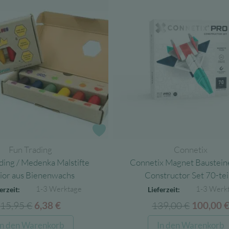
e
Zur Wunschliste
Fun Trading
Connetix
ding / Medenka Malstifte
Connetix Magnet Baustei
ior aus Bienenwachs
Constructor Set 70-tei
1-3 Werktage
1-3 Werk
erzeit:
Lieferzeit:
15,95
€
Ursprünglicher
Aktueller
139,00
€
Ursprüng
6,38
€
100,00
Preis
Preis
Preis
In den Warenkorb
In den Warenkorb