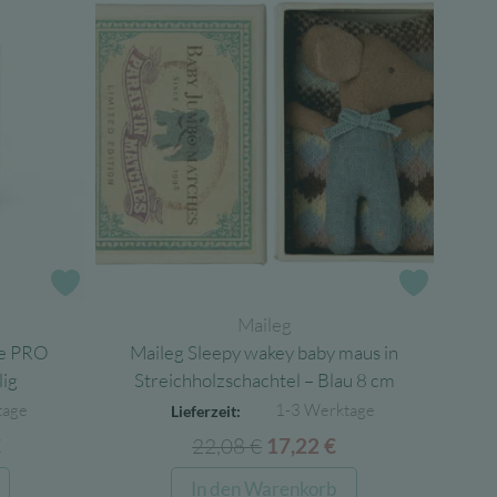
Zur Wunschliste
Zur Wun
Maileg
ne PRO
Maileg Sleepy wakey baby maus in
lig
Streichholzschachtel – Blau 8 cm
tage
1-3 Werktage
Lieferzeit:
licher
Aktueller
22,08
€
Ursprünglicher
Aktueller
€
17,22
€
Preis
Preis
Preis
In den Warenkorb