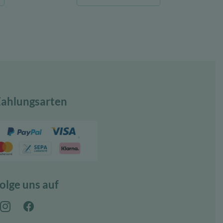
ist:
war:
ist:
€
100,00 €.
22,08 €
17,22 €.
ahlungsarten
olge uns auf