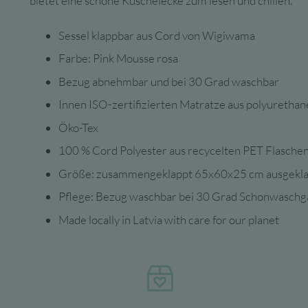
bietet eine schöne Kuschelecke zum lesen und chillen.
Sessel klappbar aus Cord von Wigiwama
Farbe: Pink Mousse rosa
Bezug abnehmbar und bei 30 Grad waschbar
Innen ISO-zertifizierten Matratze aus polyurethan
Öko-Tex
100 % Cord Polyester aus recycelten PET Flasche
Größe: zusammengeklappt 65x60x25 cm ausgekl
Pflege: Bezug waschbar bei 30 Grad Schonwasch
Made locally in Latvia with care for our planet