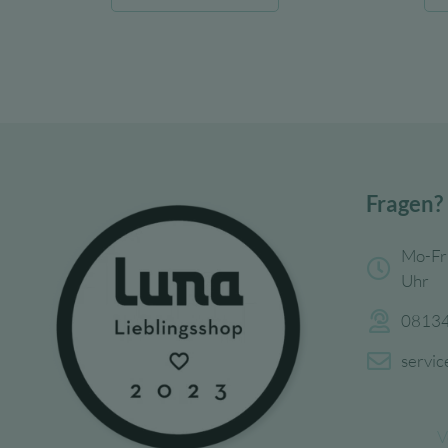
war:
ist:
15,99 €
9,59 €.
Fragen?
Mo-Fr
Uhr
08134
servi
V