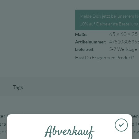
Melde Dich jetzt bei unserem N
10% auf Deine erste Bestellung
65 × 60 × 25
Maße:
4751030596
Artikelnummer:
5-7 Werktage
Lieferzeit:
Hast Du Fragen zum Produkt?
Tags
ter Hingucker, sondern auch super praktisch. In Handumdrehen 
ders gut für kleine Übernachtungsgäste oder für eine spontane 
Abverkauf
n Cordstoff ist er sehr bequem und wird so zum neuen Lieblings