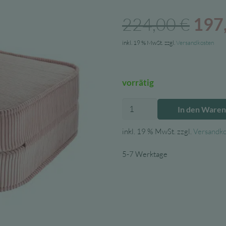
Ursp
224,00
€
197
Prei
inkl. 19 % MwSt.
zzgl.
Versandkosten
war
224
vorrätig
Wigiwama
In den Ware
Kinder
Klappsessel
inkl. 19 % MwSt.
zzgl.
Versandk
aus
Cord
5-7 Werktage
in
Pink
Mousse
Menge