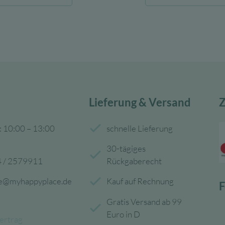
war:
ist:
war:
15,95 €
6,38 €.
139,00 
Lieferung & Versand
Z
: 10:00 – 13:00
schnelle Lieferung
30-tägiges
 / 2579911
Rückgaberecht
ce@myhappyplace.de
Kauf auf Rechnung
F
Gratis Versand ab 99
Euro in D
ertrag