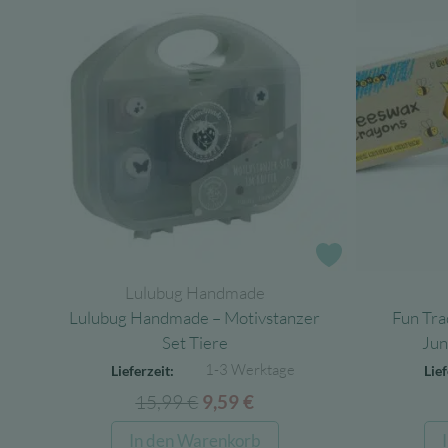
Zur Wunschlist
Lulubug Handmade
Lulubug Handmade – Motivstanzer
Fun Tra
Set Tiere
Jun
1-3 Werktage
Lieferzeit:
Lief
15,99
€
Ursprünglicher
Aktueller
9,59
€
Preis
Preis
In den Warenkorb