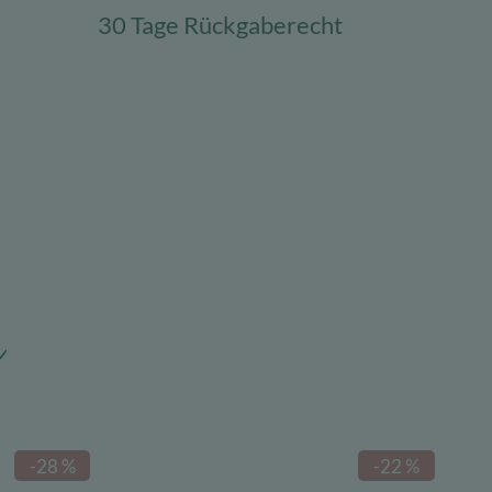
30 Tage Rückgaberecht
n
-28 %
-22 %