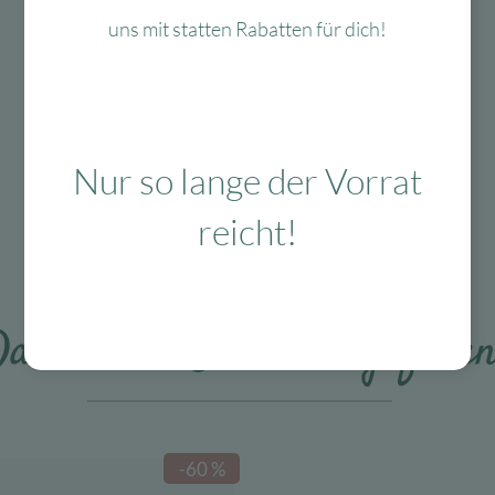
Mit viel Liebe
uns mit statten Rabatten für dich!
ausgewählte & verpackte
Produkte
Nur so lange der Vorrat
Das Passt dazu
reicht!
as könnte Dir auch gefalle
-60 %