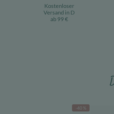
Kostenloser
Versand in D
ab 99 €
D
-40 %