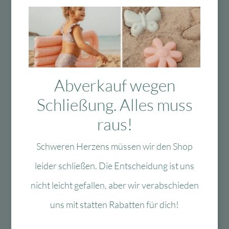
Versand in D
ausgewählte &
ab 99 €
verpackte
Produkte
Das Passt dazu
Abverkauf wegen
Schließung. Alles muss
raus!
Das könnte Dir auch
Schweren Herzens müssen wir den Shop
gefallen
leider schließen. Die Entscheidung ist uns
nicht leicht gefallen, aber wir verabschieden
uns mit statten Rabatten für dich!
-40 %
-60 %