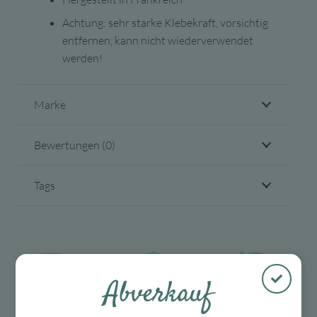
Achtung: sehr starke Klebekraft, vorsichtig
entfernen, kann nicht wiederverwendet
werden!
Marke
Bewertungen (0)
Tags
Abverkauf
Kostenloser
Mit viel Liebe
30 Tage Rückgaberecht