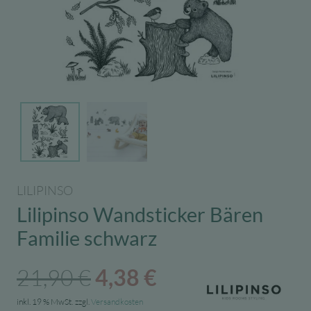
LILIPINSO
Lilipinso Wandsticker Bären
Familie schwarz
Ursprünglicher
Aktueller
21,90
€
4,38
€
Preis
Preis
inkl. 19 % MwSt.
zzgl.
Versandkosten