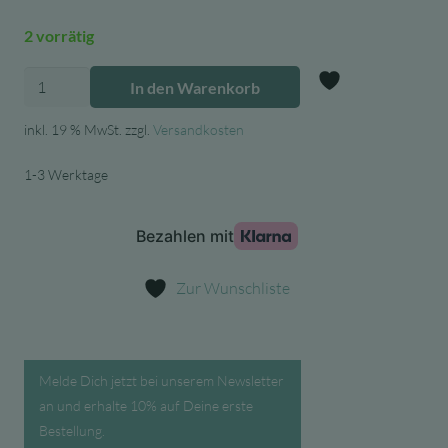
war:
ist:
2 vorrätig
21,90 €
4,38 €.
Lilipinso
In den Warenkorb
Wandsticker
Zur Wunschl
Bären
inkl. 19 % MwSt.
zzgl.
Versandkosten
Familie
1-3 Werktage
schwarz
Menge
Zur Wunschliste
Melde Dich jetzt bei unserem Newsletter
an und erhalte 10% auf Deine erste
Bestellung.