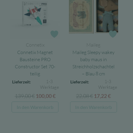
Zur Wunschliste
Zur Wun
Connetix
Maileg
Connetix Magnet
Maileg Sleepy wakey
Bausteine PRO
baby maus in
Constructor Set 70-
Streichholzschachtel
teilig
– Blau 8 cm
1-3
1-3
Lieferzeit:
Lieferzeit:
Werktage
Werktage
139,00
€
Ursprünglicher
Aktueller
22,08
€
Ursprünglicher
Aktuelle
100,00
€
17,22
€
Preis
Preis
Preis
Preis
In den Warenkorb
In den Warenkorb
war:
ist:
war:
ist:
139,00 €
100,00 €.
22,08 €
17,22 €.