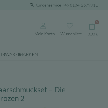
Kundenservice +49 8134-2579911
0
Mein Konto
Wunschliste
0,00
€
EIBWAREN
MARKEN
aarschmuckset – Die
Frozen 2