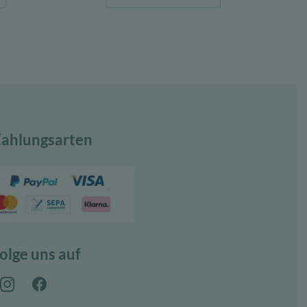
ist:
war:
ist:
€
100,00 €.
22,08 €
17,22 €.
ahlungsarten
olge uns auf