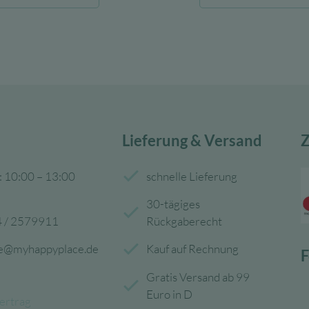
war:
ist:
war:
15,95 €
6,38 €.
139,00 
Lieferung & Versand
Z
: 10:00 – 13:00
schnelle Lieferung
30-tägiges
 / 2579911
Rückgaberecht
ce@myhappyplace.de
Kauf auf Rechnung
F
Gratis Versand ab 99
Euro in D
ertrag