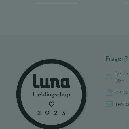
war:
ist:
15,99 €
9,59 €.
Fragen?
Mo-Fr
Uhr
08134
servi
V