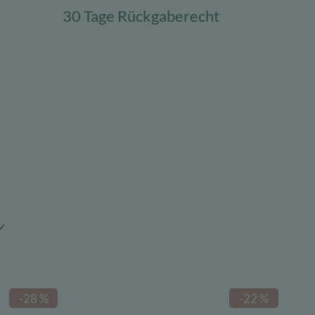
30 Tage Rückgaberecht
n
-28 %
-22 %