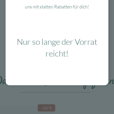
Mit viel Liebe
uns mit statten Rabatten für dich!
ausgewählte & verpackte
Produkte
Nur so lange der Vorrat
Das Passt dazu
reicht!
as könnte Dir auch gefalle
-60 %