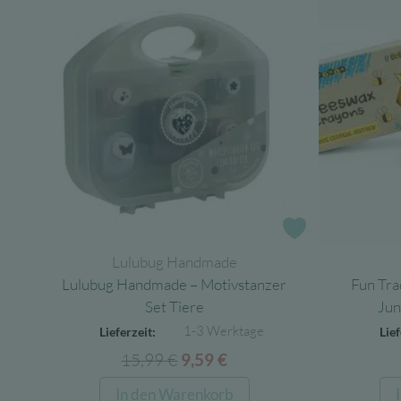
Zur Wunschlist
Lulubug Handmade
Lulubug Handmade – Motivstanzer
Fun Tra
Set Tiere
Jun
1-3 Werktage
Lieferzeit:
Lief
15,99
€
Ursprünglicher
Aktueller
9,59
€
Preis
Preis
In den Warenkorb