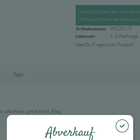
Melde Dich jetzt bei unserem N
10% auf Deine erste Bestellung
WD20775
Artikelnummer:
1-3 Werktage
Lieferzeit:
Hast Du Fragen zum Produkt?
Tags
 alle Fans von Anna & Elsa.
Abverkauf