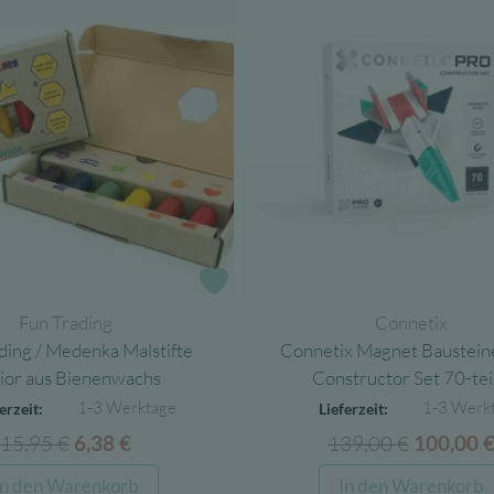
e
Zur Wunschliste
Fun Trading
Connetix
ding / Medenka Malstifte
Connetix Magnet Baustei
ior aus Bienenwachs
Constructor Set 70-tei
1-3 Werktage
1-3 Werk
erzeit:
Lieferzeit:
15,95
€
Ursprünglicher
Aktueller
139,00
€
Ursprüng
6,38
€
100,00
Preis
Preis
Preis
In den Warenkorb
In den Warenkorb