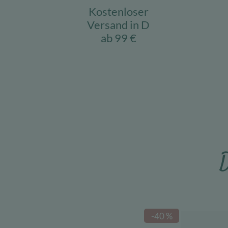
Kostenloser
Versand in D
ab 99 €
D
-40 %