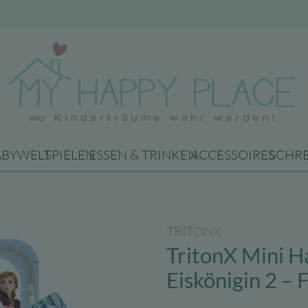
ABYWELT
SPIELEN
ESSEN & TRINKEN
ACCESSOIRES
SCHR
TRITONX
TritonX Mini H
Eiskönigin 2 – 