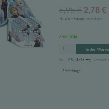
Ursprü
6,95
€
2,78
€
Preis
inkl. 19 % MwSt.
zzgl.
Versandkosten
war:
7 vorrätig
6,95 €
TritonX
In den Ware
Mini
Haarschmuckset
inkl. 19 % MwSt.
zzgl.
Versandk
-
Die
1-3 Werktage
Eiskönigin
2
-
Frozen
2
Menge