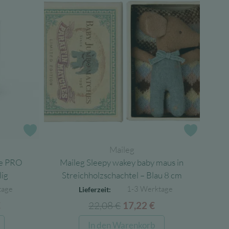
Zur Wunschliste
Zur Wun
Maileg
ne PRO
Maileg Sleepy wakey baby maus in
lig
Streichholzschachtel – Blau 8 cm
tage
1-3 Werktage
Lieferzeit:
licher
Aktueller
22,08
€
Ursprünglicher
Aktueller
€
17,22
€
Preis
Preis
Preis
In den Warenkorb