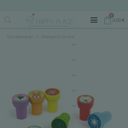
0
0,00
€
Schreibwaren
Stempel & Sticker