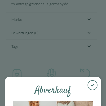
th-anfrage@trendhaus-germany.de
Marke
Bewertungen (0)
Tags
Abverkauf
Kostenloser
Mit viel Liebe
30 Tage Rückgaberecht
Versand in D
ausgewählte &
ab 99 €
verpackte
Produkte