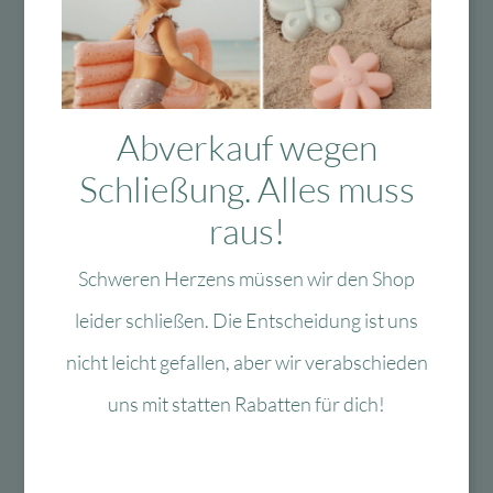
Das Passt dazu
Abverkauf wegen
Schließung. Alles muss
Das könnte Dir auch
raus!
gefallen
Schweren Herzens müssen wir den Shop
leider schließen. Die Entscheidung ist uns
nicht leicht gefallen, aber wir verabschieden
-40 %
-60 %
uns mit statten Rabatten für dich!