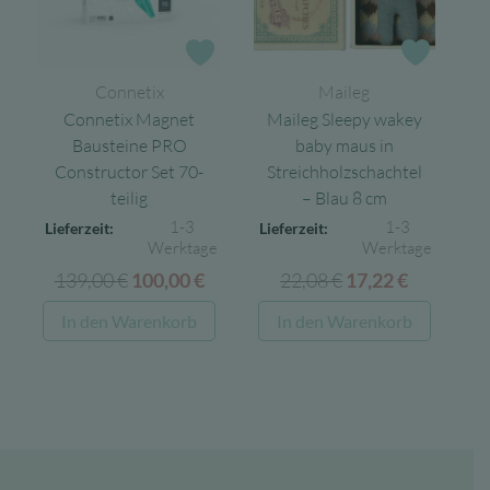
Zur Wunschliste
Zur Wun
Connetix
Maileg
Connetix Magnet
Maileg Sleepy wakey
Bausteine PRO
baby maus in
Constructor Set 70-
Streichholzschachtel
teilig
– Blau 8 cm
1-3
1-3
Lieferzeit:
Lieferzeit:
Werktage
Werktage
139,00
€
Ursprünglicher
Aktueller
22,08
€
Ursprünglicher
Aktuelle
100,00
€
17,22
€
Preis
Preis
Preis
Preis
In den Warenkorb
In den Warenkorb
war:
ist:
war:
ist:
139,00 €
100,00 €.
22,08 €
17,22 €.