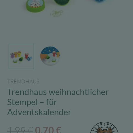
TRENDHAUS
Trendhaus weihnachtlicher
Stempel – für
Adventskalender
Ursprünglicher
Aktueller
1,99
€
0,70
€