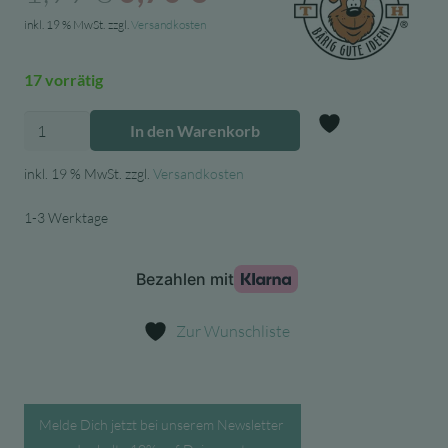
Preis
Preis
inkl. 19 % MwSt.
zzgl.
Versandkosten
war:
ist:
17 vorrätig
1,99 €
0,70 €.
Trendhaus
In den Warenkorb
weihnachtlicher
Zur Wunschl
Stempel
inkl. 19 % MwSt.
zzgl.
Versandkosten
-
1-3 Werktage
für
Adventskalender
Menge
Zur Wunschliste
Melde Dich jetzt bei unserem Newsletter