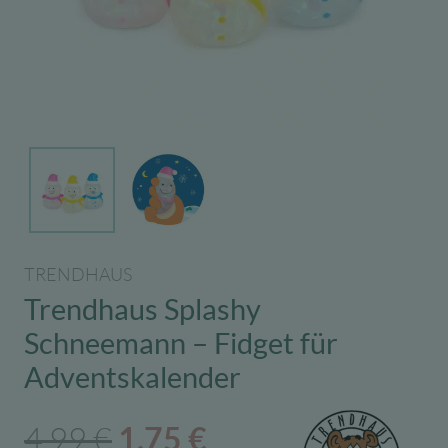
TRENDHAUS
Trendhaus Splashy
Schneemann – Fidget für
Adventskalender
Ursprünglicher
Aktueller
4,99
€
1,75
€