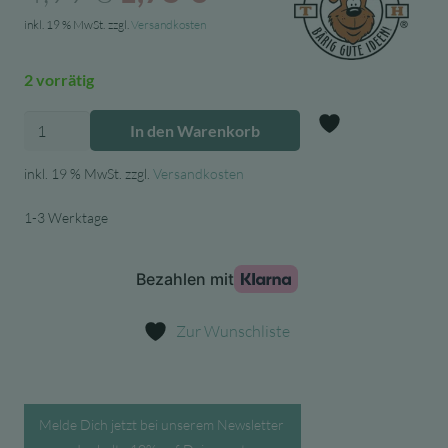
Preis
Preis
inkl. 19 % MwSt.
zzgl.
Versandkosten
war:
ist:
2 vorrätig
4,99 €
1,75 €.
Trendhaus
In den Warenkorb
Splashy
Zur Wunschl
Schneemann
inkl. 19 % MwSt.
zzgl.
Versandkosten
-
1-3 Werktage
Fidget
für
Adventskalender
Menge
Zur Wunschliste
Melde Dich jetzt bei unserem Newsletter