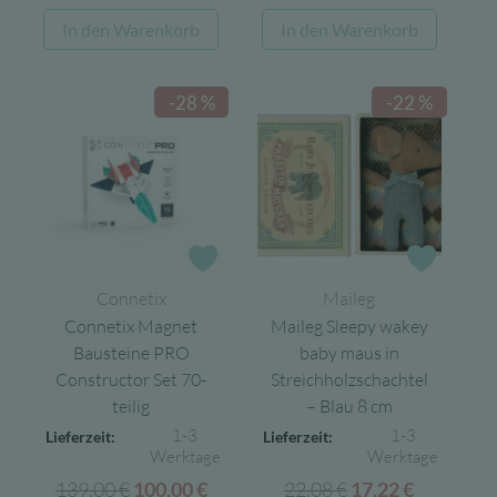
Preis
Preis
war:
ist:
In den Warenkorb
In den Warenkorb
war:
ist:
15,99 €
9,59 €.
15,95 €
6,38 €.
-28 %
-22 %
Zur Wunschliste
Zur Wun
Connetix
Maileg
Connetix Magnet
Maileg Sleepy wakey
Bausteine PRO
baby maus in
Constructor Set 70-
Streichholzschachtel
teilig
– Blau 8 cm
1-3
1-3
Lieferzeit:
Lieferzeit:
Werktage
Werktage
139,00
€
Ursprünglicher
Aktueller
22,08
€
Ursprünglicher
Aktuelle
100,00
€
17,22
€