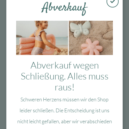
Abverkauf
Kostenloser
Mit viel Liebe
30 Tage Rückgaberecht
Versand in D
ausgewählte &
ab 99 €
verpackte
Produkte
Abverkauf wegen
Schließung. Alles muss
Das Passt dazu
raus!
Schweren Herzens müssen wir den Shop
Das könnte Dir auch
leider schließen. Die Entscheidung ist uns
gefallen
nicht leicht gefallen, aber wir verabschieden