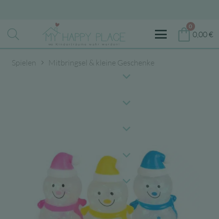
0
0,00
€
Spielen
Mitbringsel & kleine Geschenke