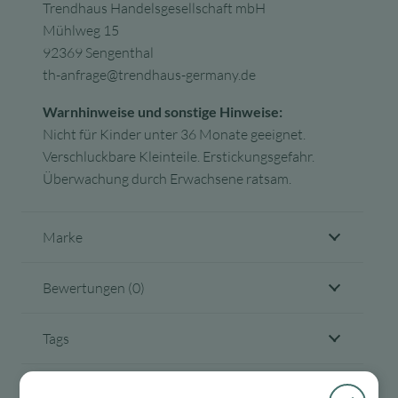
Trendhaus Handelsgesellschaft mbH
Mühlweg 15
92369 Sengenthal
th-anfrage@trendhaus-germany.de
Warnhinweise und sonstige Hinweise:
Nicht für Kinder unter 36 Monate geeignet.
Verschluckbare Kleinteile. Erstickungsgefahr.
Überwachung durch Erwachsene ratsam.
Marke
Bewertungen (0)
Tags