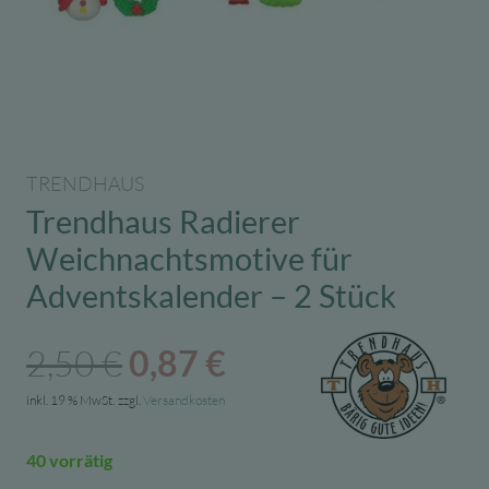
TRENDHAUS
Trendhaus Radierer
Weichnachtsmotive für
Adventskalender – 2 Stück
Ursprünglicher
Aktueller
2,50
€
0,87
€
Preis
Preis
inkl. 19 % MwSt.
zzgl.
Versandkosten
war:
ist:
40 vorrätig
2,50 €
0,87 €.