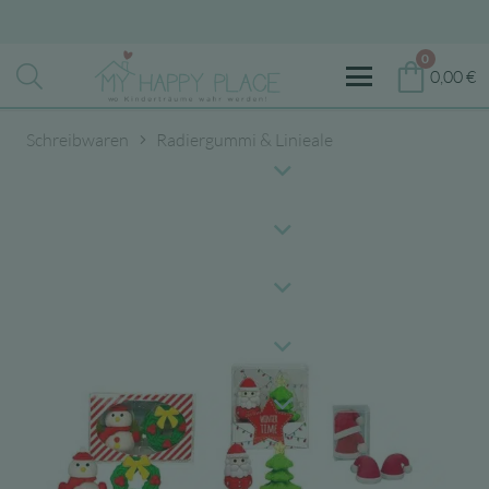
0
0,00
€
Schreibwaren
Radiergummi & Linieale