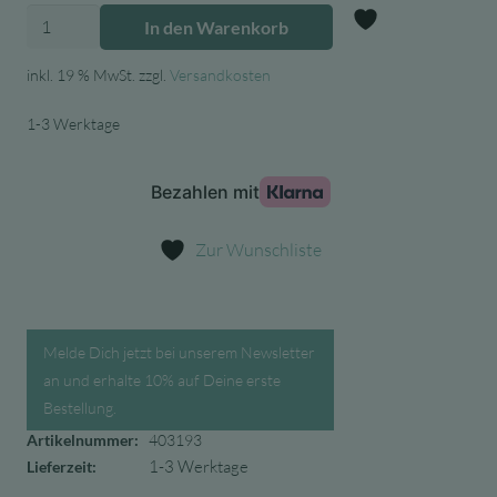
Trendhaus
In den Warenkorb
Radierer
Zur Wunschl
Weichnachtsmotive
inkl. 19 % MwSt.
zzgl.
Versandkosten
für
1-3 Werktage
Adventskalender
-
2
Stück
Menge
Zur Wunschliste
Melde Dich jetzt bei unserem Newsletter
an und erhalte 10% auf Deine erste
Bestellung.
Artikelnummer:
403193
1-3 Werktage
Lieferzeit: