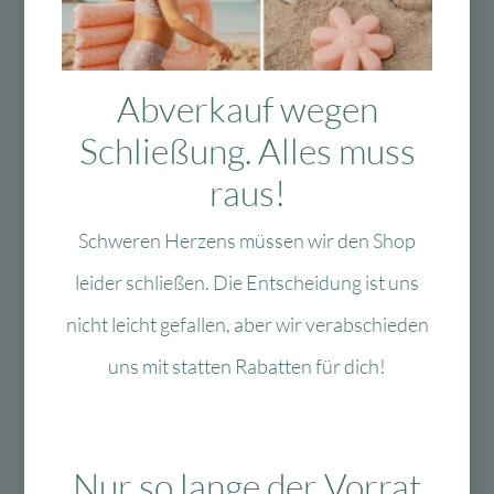
Das Passt dazu
Abverkauf wegen
Das könnte Dir auch
Schließung. Alles muss
gefallen
raus!
Schweren Herzens müssen wir den Shop
leider schließen. Die Entscheidung ist uns
-40 %
-60 %
nicht leicht gefallen, aber wir verabschieden
uns mit statten Rabatten für dich!
Zur Wunschliste
Zur Wun
Nur so lange der Vorrat