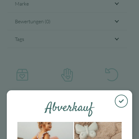
Marke
Bewertungen (0)
Tags
Kostenloser
Mit viel Liebe
30 Tage Rückgaberecht
Versand in D
ausgewählte &
Abverkauf
ab 99 €
verpackte
Produkte