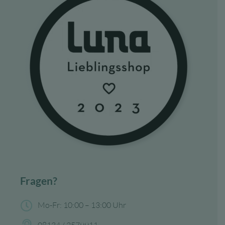
Fragen?
Mo-Fr: 10:00 – 13:00 Uhr
08134 / 2579911