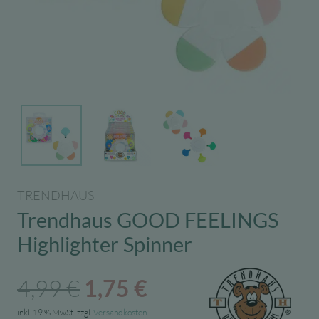
TRENDHAUS
Trendhaus GOOD FEELINGS
Highlighter Spinner
Ursprünglicher
Aktueller
4,99
€
1,75
€
Preis
Preis
inkl. 19 % MwSt.
zzgl.
Versandkosten