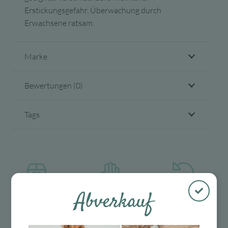
Erstickungsgefahr. Überwachung durch
Erwachsene ratsam.
Marke
Bewertungen (0)
Tags
Abverkauf
Kostenloser
Mit viel Liebe
30 Tage Rückgaberecht
Versand in D
ausgewählte &
ab 99 €
verpackte
Produkte