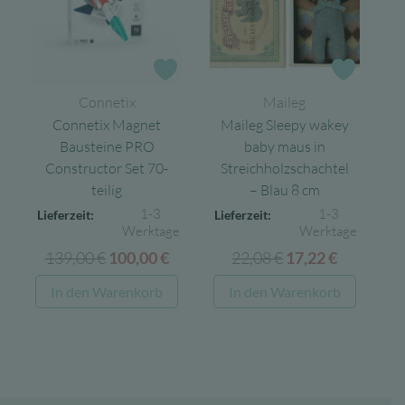
Zur Wunschliste
Zur Wun
Connetix
Maileg
Connetix Magnet
Maileg Sleepy wakey
Bausteine PRO
baby maus in
Constructor Set 70-
Streichholzschachtel
teilig
– Blau 8 cm
1-3
1-3
Lieferzeit:
Lieferzeit:
Werktage
Werktage
139,00
€
Ursprünglicher
Aktueller
22,08
€
Ursprünglicher
Aktuelle
100,00
€
17,22
€
Preis
Preis
Preis
Preis
In den Warenkorb
In den Warenkorb
war:
ist:
war:
ist:
139,00 €
100,00 €.
22,08 €
17,22 €.