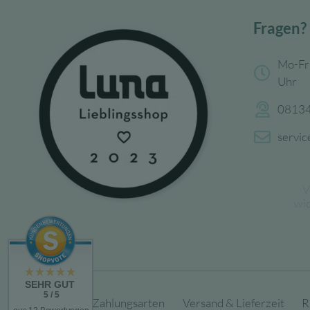
Fragen?
Mo-Fr
Uhr
08134
servi
V
wi
SEHR GUT
5 / 5
Über uns
Zahlungsarten
Versand & Lieferzeit
R