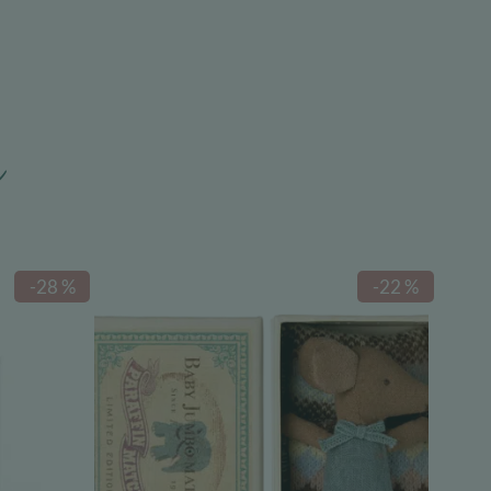
n
-28 %
-22 %