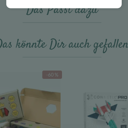
Das Passt dazu
as könnte Dir auch gefalle
-60 %