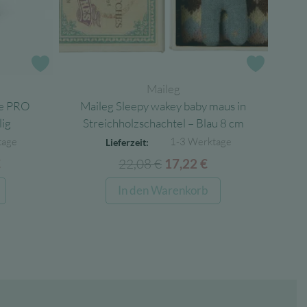
Zur Wunschliste
Zur Wun
Maileg
ne PRO
Maileg Sleepy wakey baby maus in
lig
Streichholzschachtel – Blau 8 cm
tage
1-3 Werktage
Lieferzeit:
licher
Aktueller
22,08
€
Ursprünglicher
Aktueller
€
17,22
€
Preis
Preis
Preis
In den Warenkorb
ist:
war:
ist:
€
100,00 €.
22,08 €
17,22 €.