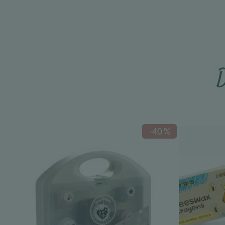
D
-40 %