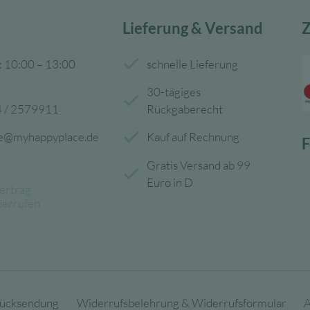
Lieferung & Versand
Z
: 10:00 – 13:00
schnelle Lieferung
30-tägiges
 / 2579911
Rückgaberecht
ce@myhappyplace.de
Kauf auf Rechnung
F
Gratis Versand ab 99
Euro in D
ertrag
derrufen
ücksendung
Widerrufsbelehrung & Widerrufsformular