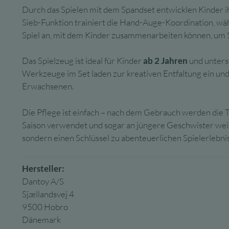
Durch das Spielen mit dem Spandset entwicklen Kinder i
Sieb-Funktion trainiert die Hand-Auge-Koordination, wäh
Spiel an, mit dem Kinder zusammenarbeiten können, um 
Das Spielzeug ist ideal für Kinder
ab 2 Jahren
und unterst
Werkzeuge im Set laden zur kreativen Entfaltung ein und
Erwachsenen.
Die Pflege ist einfach – nach dem Gebrauch werden die T
Saison verwendet und sogar an jüngere Geschwister weit
sondern einen Schlüssel zu abenteuerlichen Spielerlebnis
Hersteller:
Dantoy A/S
Sjællandsvej 4
9500 Hobro
Dänemark