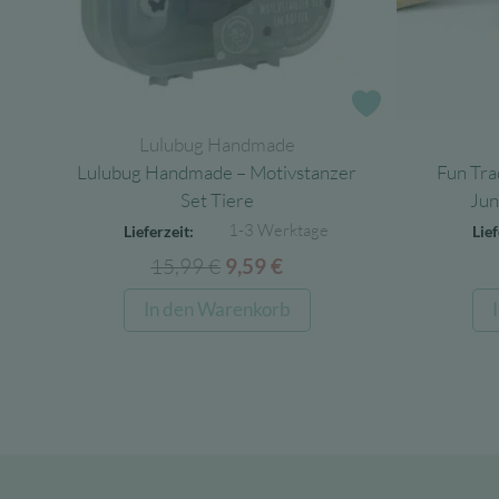
Zur Wunschlist
Lulubug Handmade
Lulubug Handmade – Motivstanzer
Fun Tra
Set Tiere
Jun
1-3 Werktage
Lieferzeit:
Lief
15,99
€
Ursprünglicher
Aktueller
9,59
€
Preis
Preis
In den Warenkorb
war:
ist:
15,99 €
9,59 €.