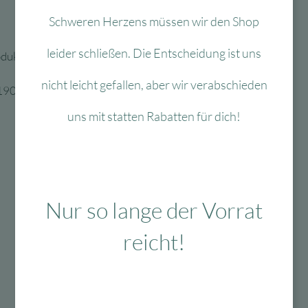
Schweren Herzens müssen wir den Shop
leider schließen. Die Entscheidung ist uns
rodukt dem Kind geben
nicht leicht gefallen, aber wir verabschieden
 1907/2006
uns mit statten Rabatten für dich!
Nur so lange der Vorrat
Mit viel Liebe
ausgewählte & verpackte
reicht!
Produkte