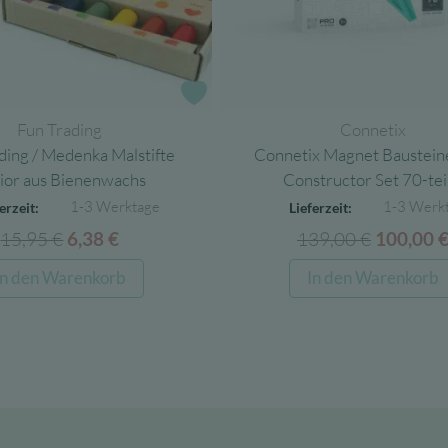
e
Zur Wunschliste
Fun Trading
Connetix
ding / Medenka Malstifte
Connetix Magnet Baustei
ior aus Bienenwachs
Constructor Set 70-tei
1-3 Werktage
1-3 Werk
erzeit:
Lieferzeit:
15,95
€
Ursprünglicher
Aktueller
139,00
€
Ursprüng
6,38
€
100,00
Preis
Preis
Preis
In den Warenkorb
In den Warenkorb
war:
ist:
war:
15,95 €
6,38 €.
139,00 