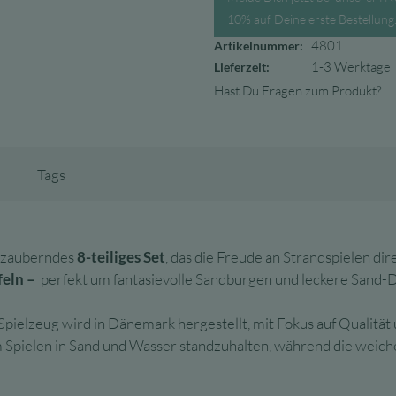
10% auf Deine erste Bestellung
4801
Artikelnummer:
1-3 Werktage
Lieferzeit:
Hast Du Fragen zum Produkt?
Tags
bezauberndes
8-teiliges Set
, das die Freude an Strandspielen di
feln –
perfekt um fantasievolle Sandburgen und leckere Sand-D
 Spielzeug wird in Dänemark hergestellt, mit Fokus auf Qualit
 Spielen in Sand und Wasser standzuhalten, während die weiche