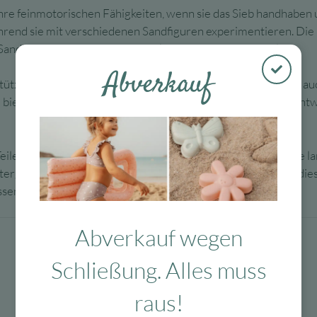
hre feinmotorischen Fähigkeiten, wenn sie das Sieb handhaben
rend sie mit verschiedenen Sandfiguren experimentieren. Die u
Sandburgen zu bauen oder Sandkuchengeschäft zu spielen.
Abverkauf
ützt die natürliche Entwicklung sowohl der motorischen als au
 bieten Möglichkeit für viele Stunden fantasievoller Spiele, e
eile
mit lauwarmem Wasser abgespült
und getrocknet. Die lan
ergegeben werden kann, wenn die Zeit gekommen ist. Mit diesem
sen im Sand und in der Natur.
Abverkauf wegen
Schließung. Alles muss
raus!