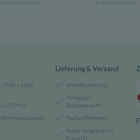
In den Warenkorb
In den Warenkorb
war:
ist:
war:
15,95 €
6,38 €.
139,00 
Lieferung & Versand
Z
: 10:00 – 13:00
schnelle Lieferung
30-tägiges
 / 2579911
Rückgaberecht
ce@myhappyplace.de
Kauf auf Rechnung
F
Gratis Versand ab 99
Euro in D