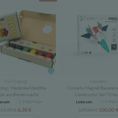
e
Zur Wunschliste
Fun Trading
Connetix
ding / Medenka Malstifte
Connetix Magnet Baustei
ior aus Bienenwachs
Constructor Set 70-tei
1-3 Werktage
1-3 Werk
erzeit:
Lieferzeit:
15,95
€
Ursprünglicher
Aktueller
139,00
€
Ursprüng
6,38
€
100,00
Preis
Preis
Preis