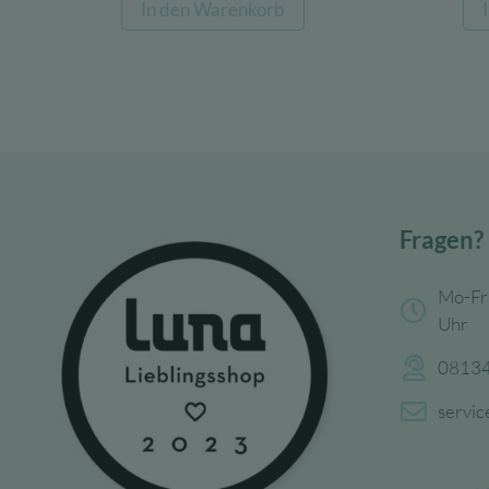
In den Warenkorb
war:
ist:
15,99 €
9,59 €.
Fragen?
Mo-Fr
Uhr
08134
servi