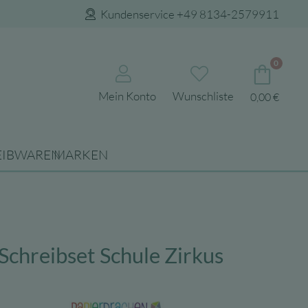
Kundenservice +49 8134-2579911
0
Mein Konto
Wunschliste
0,00
€
EIBWAREN
MARKEN
Schreibset Schule Zirkus
nglicher
Aktueller