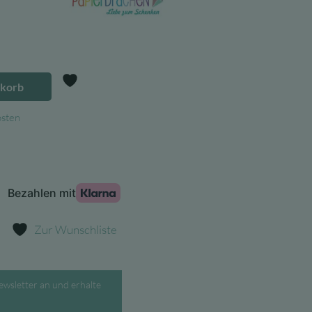
Preis
ist:
4,45 €.
nkorb
Zur Wunschliste
osten
Zur Wunschliste
ewsletter an und erhalte
.