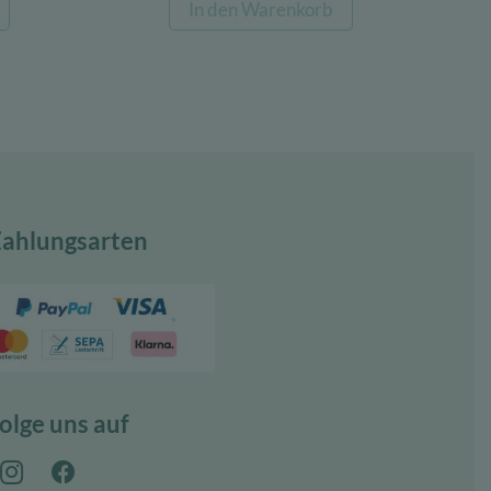
In den Warenkorb
ist:
war:
ist:
€
100,00 €.
22,08 €
17,22 €.
ahlungsarten
olge uns auf