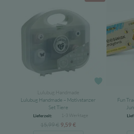
Zur Wunschlist
Lulubug Handmade
Lulubug Handmade – Motivstanzer
Fun Tra
Set Tiere
Jun
1-3 Werktage
Lieferzeit:
Lief
15,99
€
Ursprünglicher
Aktueller
9,59
€
Preis
Preis