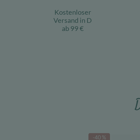
Kostenloser
Versand in D
ab 99 €
D
-40 %