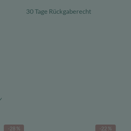
30 Tage Rückgaberecht
n
-28 %
-22 %