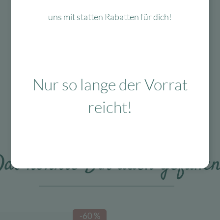
uns mit statten Rabatten für dich!
Mit viel Liebe
ausgewählte & verpackte
Produkte
Nur so lange der Vorrat
Das Passt dazu
reicht!
as könnte Dir auch gefalle
-60 %