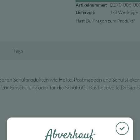
B270-006-00
Artikelnummer:
1-3 Werktage
Lieferzeit:
Hast Du Fragen zum Produkt?
Tags
nderen Schulprodukten wie Hefte, Postmappen und Schulstickern
zur Einschulung oder für die Schultüte. Das liebevolle Design s
Abverkauf