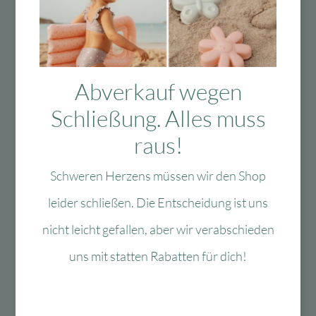
Das Passt dazu
Abverkauf wegen
Schließung. Alles muss
Das könnte Dir auch
raus!
gefallen
Schweren Herzens müssen wir den Shop
leider schließen. Die Entscheidung ist uns
nicht leicht gefallen, aber wir verabschieden
-40 %
-60 %
uns mit statten Rabatten für dich!