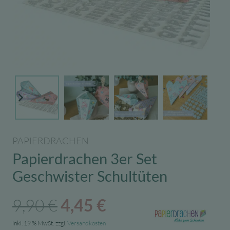
PAPIERDRACHEN
Papierdrachen 3er Set
Geschwister Schultüten
Ursprünglicher
Aktueller
9,90
€
4,45
€
Preis
Preis
inkl. 19 % MwSt.
zzgl.
Versandkosten