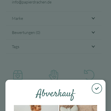
info@papierdrachen.de
Marke
Bewertungen (0)
Tags
Abverkauf
Kostenloser
Mit viel Liebe
30 Tage Rückgaberecht
Versand in D
ausgewählte &
ab 99 €
verpackte
Produkte