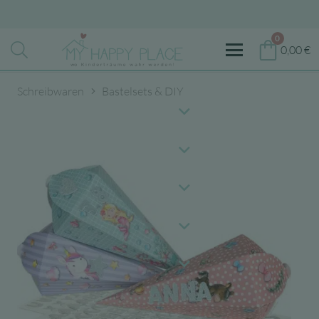
0
0,00
€
Schreibwaren
Bastelsets & DIY