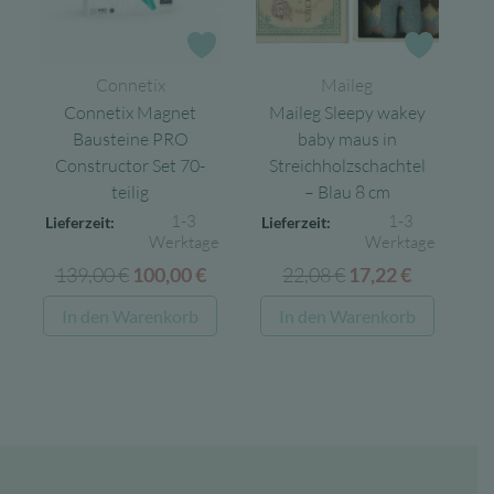
Zur Wunschliste
Zur Wun
Connetix
Maileg
Connetix Magnet
Maileg Sleepy wakey
Bausteine PRO
baby maus in
Constructor Set 70-
Streichholzschachtel
teilig
– Blau 8 cm
1-3
1-3
Lieferzeit:
Lieferzeit:
Werktage
Werktage
139,00
€
Ursprünglicher
Aktueller
22,08
€
Ursprünglicher
Aktuelle
100,00
€
17,22
€
Preis
Preis
Preis
Preis
In den Warenkorb
In den Warenkorb
war:
ist:
war:
ist:
139,00 €
100,00 €.
22,08 €
17,22 €.