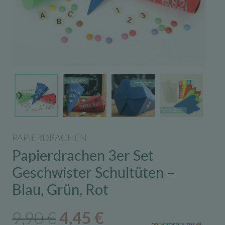
PAPIERDRACHEN
Papierdrachen 3er Set
Geschwister Schultüten –
Blau, Grün, Rot
Ursprünglicher
Aktueller
9,90
€
4,45
€