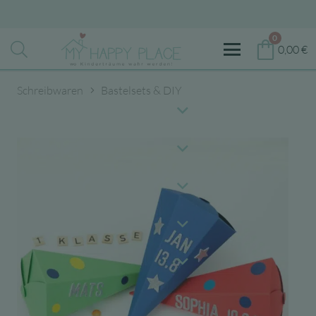
0
0,00
€
Schreibwaren
Bastelsets & DIY