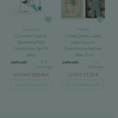
Zur Wunschliste
Zur Wun
Connetix
Maileg
Connetix Magnet
Maileg Sleepy wakey
Bausteine PRO
baby maus in
Constructor Set 70-
Streichholzschachtel
teilig
– Blau 8 cm
1-3
1-3
Lieferzeit:
Lieferzeit:
Werktage
Werktage
139,00
€
Ursprünglicher
Aktueller
22,08
€
Ursprünglicher
Aktuelle
100,00
€
17,22
€
Preis
Preis
Preis
Preis
In den Warenkorb
In den Warenkorb
war:
ist:
war:
ist:
139,00 €
100,00 €.
22,08 €
17,22 €.