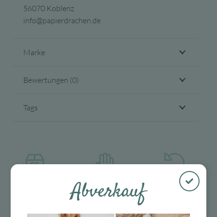
56070 Koblenz
info@papierdrachen.de
Marke
Bewertungen (0)
Tags
Abverkauf
Kostenloser
Mit viel Liebe
30 Tage Rückgaberecht
Versand in D
ausgewählte &
ab 99 €
verpackte
Produkte