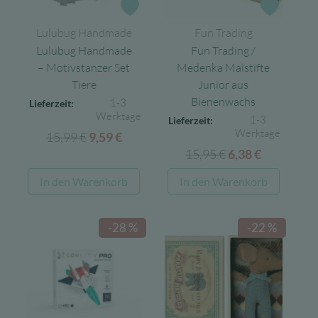
Zur Wunschliste
Zur Wun
Lulubug Handmade
Fun Trading
Lulubug Handmade
Fun Trading /
– Motivstanzer Set
Medenka Malstifte
Tiere
Junior aus
Bienenwachs
1-3
Lieferzeit:
Werktage
1-3
Lieferzeit:
Werktage
15,99
€
Ursprünglicher
Aktueller
9,59
€
15,95
€
Ursprünglicher
Aktueller
Preis
Preis
6,38
€
Preis
Preis
war:
ist:
In den Warenkorb
In den Warenkorb
war:
ist:
15,99 €
9,59 €.
15,95 €
6,38 €.
-28 %
-22 %