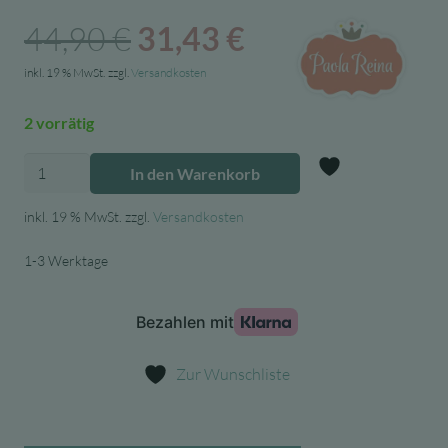
Ursprünglicher
Aktueller
44,90
€
31,43
€
Preis
Preis
inkl. 19 % MwSt.
zzgl.
Versandkosten
war:
ist:
2 vorrätig
44,90 €
31,43 €.
Paola
In den Warenkorb
Reina
Zur Wunschl
Puppe
inkl. 19 % MwSt.
zzgl.
Versandkosten
-
1-3 Werktage
Los
Manus
Juan
Menge
Zur Wunschliste