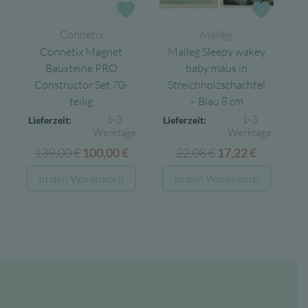
Zur Wunschliste
Zur Wun
Connetix
Maileg
Connetix Magnet
Maileg Sleepy wakey
Bausteine PRO
baby maus in
Constructor Set 70-
Streichholzschachtel
teilig
– Blau 8 cm
1-3
1-3
Lieferzeit:
Lieferzeit:
Werktage
Werktage
139,00
€
Ursprünglicher
Aktueller
22,08
€
Ursprünglicher
Aktuelle
100,00
€
17,22
€
Preis
Preis
Preis
Preis
In den Warenkorb
In den Warenkorb
war:
ist:
war:
ist:
139,00 €
100,00 €.
22,08 €
17,22 €.