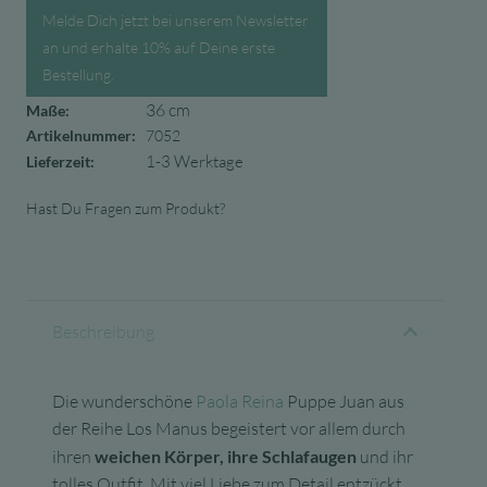
Melde Dich jetzt bei unserem Newsletter
an und erhalte 10% auf Deine erste
Bestellung.
36 cm
Maße:
Artikelnummer:
7052
1-3 Werktage
Lieferzeit:
Hast Du Fragen zum Produkt?
Beschreibung
Die wunderschöne
Paola Reina
Puppe Juan aus
der Reihe Los Manus begeistert vor allem durch
ihren
weichen Körper, ihre Schlafaugen
und ihr
tolles Outfit. Mit viel Liebe zum Detail entzückt