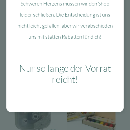
Schweren Herzens müssen wir den Shop
Das Passt dazu
leider schließen. Die Entscheidung ist uns
nicht leicht gefallen, aber wir verabschieden
uns mit statten Rabatten für dich!
Das könnte Dir auch
gefallen
Nur so lange der Vorrat
reicht!
-40 %
-60 %