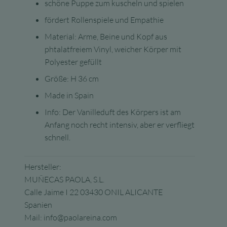
schöne Puppe zum kuscheln und spielen
fördert Rollenspiele und Empathie
Material: Arme, Beine und Kopf aus
phtalatfreiem Vinyl, weicher Körper mit
Polyester gefüllt
Größe: H 36 cm
Made in Spain
Info: Der Vanilleduft des Körpers ist am
Anfang noch recht intensiv, aber er verfliegt
schnell.
Hersteller:
MUÑECAS PAOLA, S.L.
Calle Jaime I 22 03430 ONIL ALICANTE
Spanien
Mail: info@paolareina.com