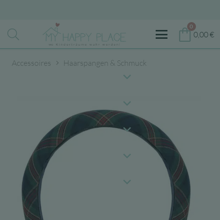
0
0,00
€
Accessoires
Haarspangen & Schmuck