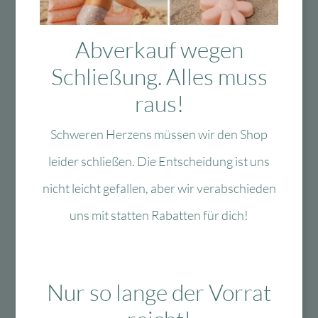
Das könnte Dir auch
Abverkauf wegen
Schließung. Alles muss
gefallen
raus!
Schweren Herzens müssen wir den Shop
-40 %
-60 %
leider schließen. Die Entscheidung ist uns
nicht leicht gefallen, aber wir verabschieden
uns mit statten Rabatten für dich!
Zur Wunschliste
Zur Wun
Lulubug Handmade
Fun Trading
Nur so lange der Vorrat
Lulubug Handmade
Fun Trading /