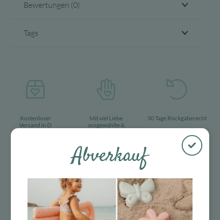
Bewertungen (0)
Tags
Kostenloser
Mit viel Liebe
30 Tage Rückgaberecht
Versand in D
ausgewählte &
ab 99 €
verpackte
Produkte
Abverkauf
Das Passt dazu