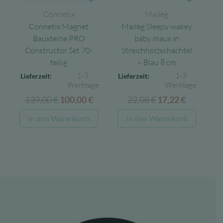
Connetix
Maileg
Connetix Magnet
Maileg Sleepy wakey
Bausteine PRO
baby maus in
Constructor Set 70-
Streichholzschachtel
teilig
– Blau 8 cm
1-3
1-3
Lieferzeit:
Lieferzeit:
Werktage
Werktage
139,00
€
Ursprünglicher
Aktueller
22,08
€
Ursprünglicher
Aktuelle
100,00
€
17,22
€
Preis
Preis
Preis
Preis
In den Warenkorb
In den Warenkorb
war:
ist:
war:
ist:
139,00 €
100,00 €.
22,08 €
17,22 €.