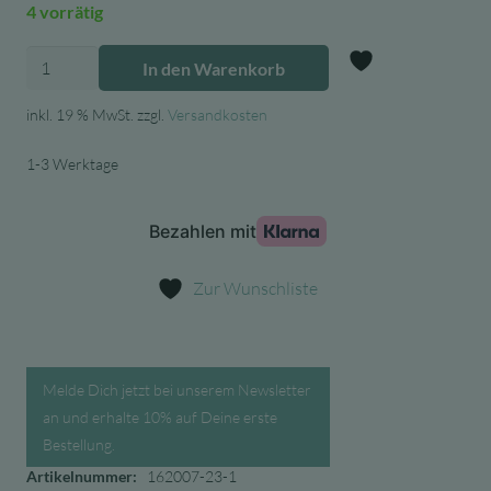
4 vorrätig
Mimi
In den Warenkorb
&
Zur Wunschl
Lula
inkl. 19 % MwSt.
zzgl.
Versandkosten
Haarspangen
1-3 Werktage
4er
Set
Marienkäfer
Menge
Zur Wunschliste
Melde Dich jetzt bei unserem Newsletter
an und erhalte 10% auf Deine erste
Bestellung.
Artikelnummer:
162007-23-1