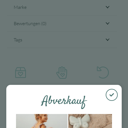
Marke
Bewertungen (0)
Tags
Kostenloser
Mit viel Liebe
30 Tage Rückgaberecht
Versand in D
ausgewählte &
Abverkauf
ab 99 €
verpackte
Produkte