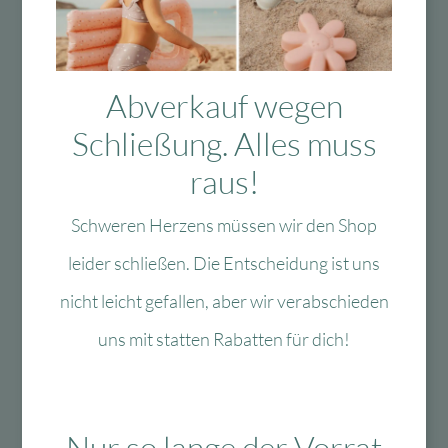
Das Passt dazu
Abverkauf wegen
Das könnte Dir auch
Schließung. Alles muss
gefallen
raus!
Schweren Herzens müssen wir den Shop
leider schließen. Die Entscheidung ist uns
-40 %
-60 %
nicht leicht gefallen, aber wir verabschieden
uns mit statten Rabatten für dich!
Nur so lange der Vorrat
Zur Wunschliste
Zur Wun