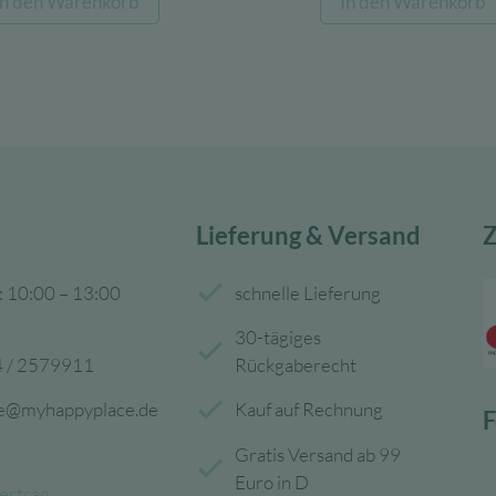
In den Warenkorb
In den Warenkorb
war:
ist:
war:
15,95 €
6,38 €.
139,00 
Lieferung & Versand
Z
: 10:00 – 13:00
schnelle Lieferung
30-tägiges
 / 2579911
Rückgaberecht
ce@myhappyplace.de
Kauf auf Rechnung
F
Gratis Versand ab 99
Euro in D
ertrag