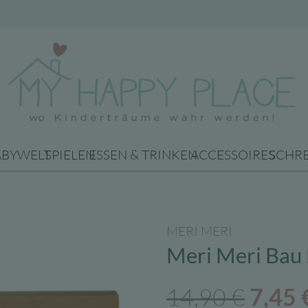
ABYWELT
SPIELEN
ESSEN & TRINKEN
ACCESSOIRES
SCHR
MERI MERI
Meri Meri Bau
Urspr
14,90
€
7,45