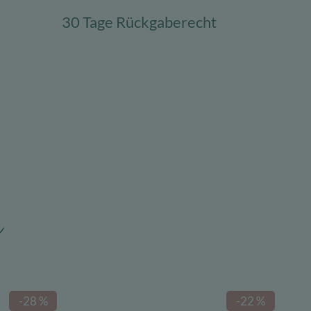
30 Tage Rückgaberecht
n
-28 %
-22 %