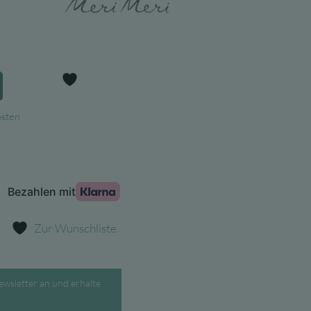
Preis
ist:
 €
7,45 €.
Zur Wunschliste
osten
Zur Wunschliste
ewsletter an und erhalte
.