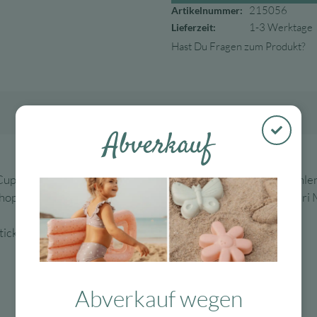
215056
Artikelnummer:
1-3 Werktage
Lieferzeit:
Hast Du Fragen zum Produkt?
Abverkauf
upcakeset aus Pappe von Meri Meri darf auf keiner Party fehlen
op findest Du weitere schöne Party Deko und mehr von Meri 
ickungsgefahr durch Kleinteile.
Abverkauf wegen