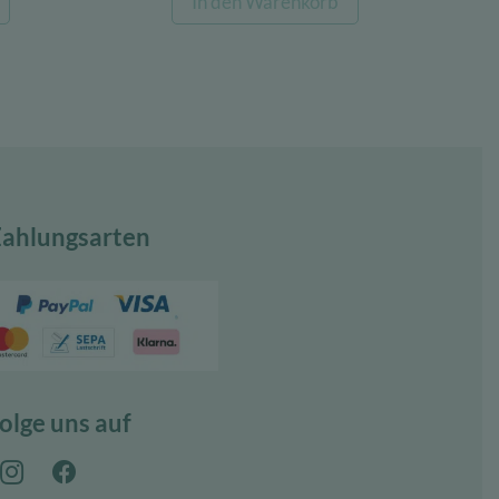
In den Warenkorb
ist:
war:
ist:
€
100,00 €.
22,08 €
17,22 €.
ahlungsarten
olge uns auf