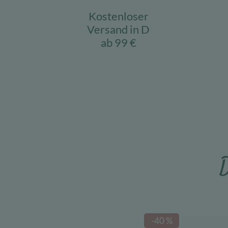
Kostenloser
Versand in D
ab 99 €
D
-40 %