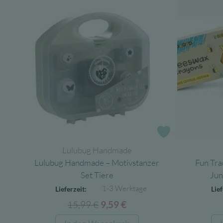
Zur Wunschlist
Lulubug Handmade
Lulubug Handmade – Motivstanzer
Fun Tra
Set Tiere
Jun
1-3 Werktage
Lieferzeit:
Lief
15,99
€
Ursprünglicher
Aktueller
9,59
€
Preis
Preis