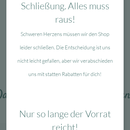
Schließung. Alles muss
Mit viel Liebe
ausgewählte & verpackte
raus!
Produkte
Schweren Herzens müssen wir den Shop
leider schließen. Die Entscheidung ist uns
Das Passt dazu
nicht leicht gefallen, aber wir verabschieden
uns mit statten Rabatten für dich!
as könnte Dir auch gefalle
Nur so lange der Vorrat
reicht!
-60 %