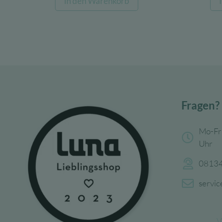
In den Warenkorb
war:
ist:
15,99 €
9,59 €.
Fragen?
Mo-Fr
Uhr
08134
servi
V