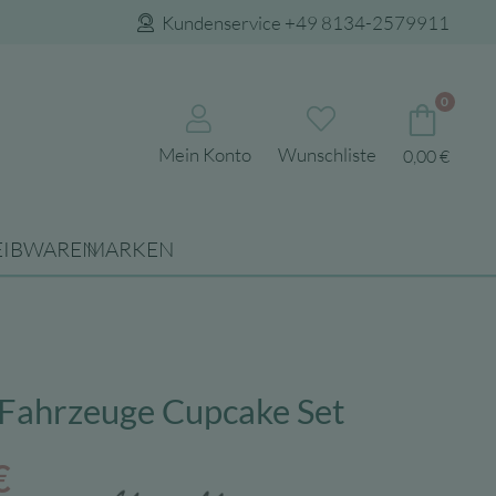
Kundenservice +49 8134-2579911
0
Mein Konto
Wunschliste
0,00
€
EIBWAREN
MARKEN
 Fahrzeuge Cupcake Set
ünglicher
Aktueller
€