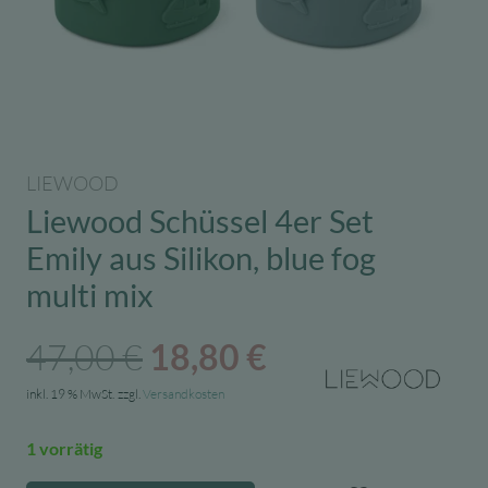
LIEWOOD
Liewood Schüssel 4er Set
Emily aus Silikon, blue fog
multi mix
Ursprünglicher
Aktueller
47,00
€
18,80
€
Preis
Preis
inkl. 19 % MwSt.
zzgl.
Versandkosten
war:
ist:
1 vorrätig
47,00 €
18,80 €.