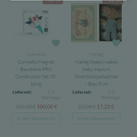
Zur Wunschliste
Zur Wun
Connetix
Maileg
Connetix Magnet
Maileg Sleepy wakey
Bausteine PRO
baby maus in
Constructor Set 70-
Streichholzschachtel
teilig
– Blau 8 cm
1-3
1-3
Lieferzeit:
Lieferzeit:
Werktage
Werktage
139,00
€
Ursprünglicher
Aktueller
22,08
€
Ursprünglicher
Aktuelle
100,00
€
17,22
€
Preis
Preis
Preis
Preis
In den Warenkorb
In den Warenkorb
war:
ist:
war:
ist:
139,00 €
100,00 €.
22,08 €
17,22 €.