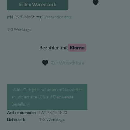
In den Warenkorb
Liewood
Zur Wunschl
Schüssel
inkl. 19 % MwSt.
zzgl.
Versandkosten
4er
Set
1-3 Werktage
Emily
aus
Silikon,
blue
Zur Wunschliste
fog
multi
mix
Menge
Melde Dich jetzt bei unserem Newsletter
an und erhalte 10% auf Deine erste
Bestellung.
Artikelnummer:
LW17371-1820
1-3 Werktage
Lieferzeit: