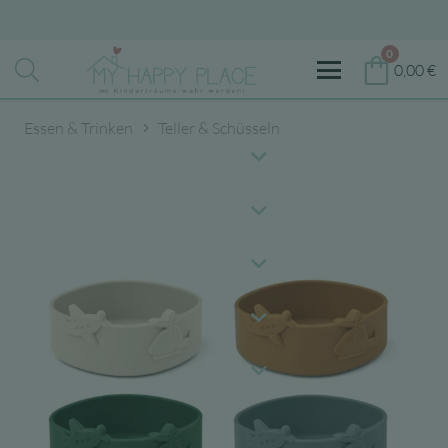
0
0,00
€
Essen & Trinken
Teller & Schüsseln