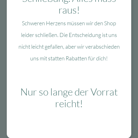
raus!
Schweren Herzens müssen wir den Shop
leider schließen. Die Entscheidung ist uns
Zur Wunschliste
Zur Wun
nicht leicht gefallen, aber wir verabschieden
Lulubug Handmade
Fun Trading
uns mit statten Rabatten für dich!
Lulubug Handmade
Fun Trading /
– Motivstanzer Set
Medenka Malstifte
Tiere
Junior aus
Bienenwachs
1-3
Lieferzeit:
Nur so lange der Vorrat
Werktage
1-3
Lieferzeit:
Werktage
15,99
€
Ursprünglicher
Aktueller
9,59
€
reicht!
15,95
€
Ursprünglicher
Aktueller
Preis
Preis
6,38
€
Preis
Preis
war:
ist:
In den Warenkorb
In den Warenkorb
war:
ist:
15,99 €
9,59 €.
15,95 €
6,38 €.
-28 %
-22 %