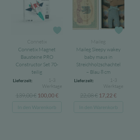
Zur Wunschliste
Zur Wun
Connetix
Maileg
Connetix Magnet
Maileg Sleepy wakey
Bausteine PRO
baby maus in
Constructor Set 70-
Streichholzschachtel
teilig
– Blau 8 cm
1-3
1-3
Lieferzeit:
Lieferzeit:
Werktage
Werktage
139,00
€
Ursprünglicher
Aktueller
22,08
€
Ursprünglicher
Aktuelle
100,00
€
17,22
€
Preis
Preis
Preis
Preis
In den Warenkorb
In den Warenkorb
war:
ist:
war:
ist:
139,00 €
100,00 €.
22,08 €
17,22 €.