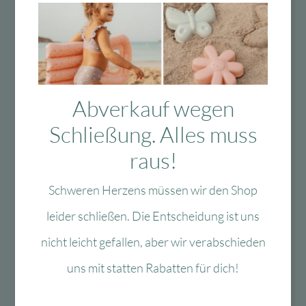
Produkte
Das Passt dazu
Abverkauf wegen
Schließung. Alles muss
raus!
Das könnte Dir auch
gefallen
Schweren Herzens müssen wir den Shop
leider schließen. Die Entscheidung ist uns
nicht leicht gefallen, aber wir verabschieden
uns mit statten Rabatten für dich!
-40 %
-60 %