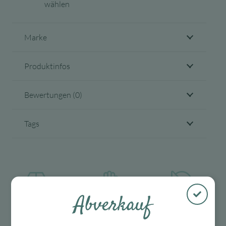
wählen
Marke
Produktinfos
Bewertungen (0)
Tags
Abverkauf
Kostenloser
Mit viel Liebe
30 Tage Rückgaberecht
Versand in D
ausgewählte &
ab 99 €
verpackte