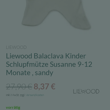
LIEWOOD
Liewood Balaclava Kinder
Schlupfmütze Susanne 9-12
Monate , sandy
Ursprünglicher
Aktueller
27,90
€
8,37
€
Preis
Preis
inkl. MwSt.
zzgl.
Versandkosten
war:
ist:
vorrätig