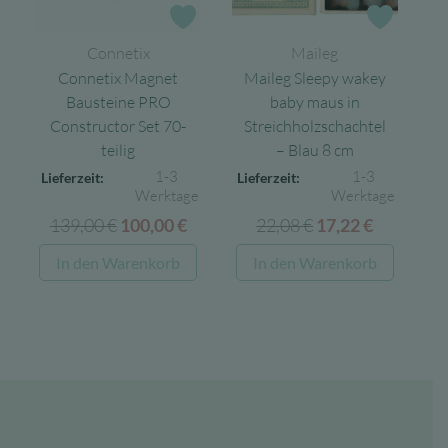
Zur Wunschliste
Zur Wun
Connetix
Maileg
Connetix Magnet
Maileg Sleepy wakey
Bausteine PRO
baby maus in
Constructor Set 70-
Streichholzschachtel
teilig
– Blau 8 cm
1-3
1-3
Lieferzeit:
Lieferzeit:
Werktage
Werktage
139,00
€
Ursprünglicher
Aktueller
22,08
€
Ursprünglicher
Aktuelle
100,00
€
17,22
€
Preis
Preis
Preis
Preis
In den Warenkorb
In den Warenkorb
war:
ist:
war:
ist:
139,00 €
100,00 €.
22,08 €
17,22 €.