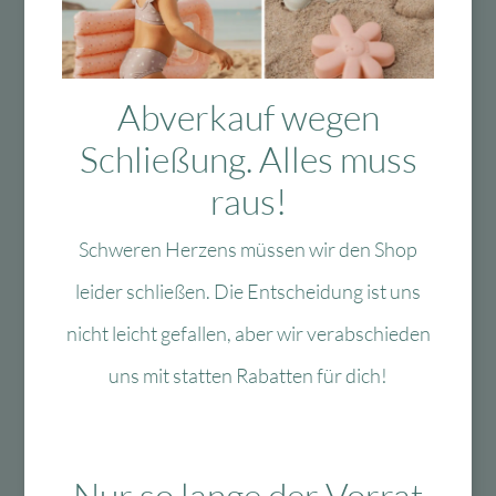
Das Passt dazu
Abverkauf wegen
Schließung. Alles muss
Das könnte Dir auch
raus!
gefallen
Schweren Herzens müssen wir den Shop
leider schließen. Die Entscheidung ist uns
nicht leicht gefallen, aber wir verabschieden
-40 %
-60 %
uns mit statten Rabatten für dich!
Nur so lange der Vorrat