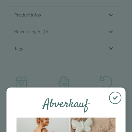
Produktinfos
Bewertungen (0)
Tags
Abverkauf
Kostenloser
Mit viel Liebe
30 Tage Rückgaberecht
Versand in D
ausgewählte &
ab 99 €
verpackte
Produkte