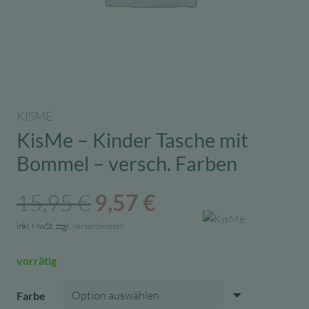
KISME
KisMe – Kinder Tasche mit
Bommel – versch. Farben
Ursprünglicher
Aktueller
15,95
€
9,57
€
Preis
Preis
inkl. MwSt.
zzgl.
Versandkosten
war:
ist:
vorrätig
15,95 €
9,57 €.
Farbe