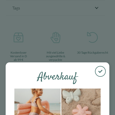
Tags
Kostenloser
Mit viel Liebe
30 Tage Rückgaberecht
Versand in D
ausgewählte &
ab 99 €
verpackte
Produkte
Abverkauf
Das Passt dazu