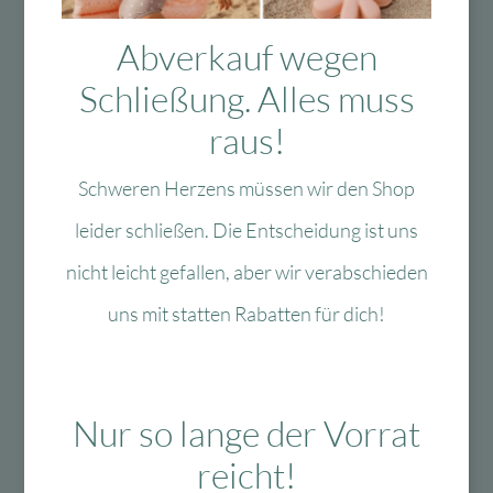
Das könnte Dir auch
Abverkauf wegen
gefallen
Schließung. Alles muss
raus!
Schweren Herzens müssen wir den Shop
-40 %
-60 %
leider schließen. Die Entscheidung ist uns
nicht leicht gefallen, aber wir verabschieden
uns mit statten Rabatten für dich!
Zur Wunschliste
Zur Wun
Lulubug Handmade
Fun Trading
Nur so lange der Vorrat
Lulubug Handmade
Fun Trading /
– Motivstanzer Set
Medenka Malstifte
reicht!
Tiere
Junior aus