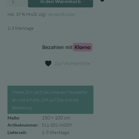
In den Warenkorb
Spannbettlaken
Zur Wunschl
Jersey
inkl. 19 % MwSt.
zzgl.
Versandkosten
40/50x80/90cm
1-3 Werktage
-
Wild
Flowers
Menge
Zur Wunschliste
Melde Dich jetzt bei unserem Newsletter
an und erhalte 10% auf Deine erste
Bestellung.
150 × 100 cm
Maße:
Artikelnummer:
511-501-66059
1-3 Werktage
Lieferzeit: