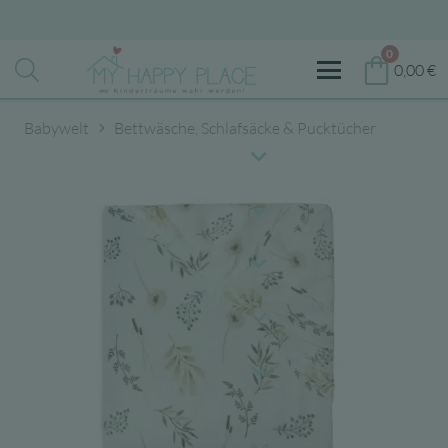
0
0,00
€
Babywelt
Bettwäsche, Schlafsäcke & Pucktücher