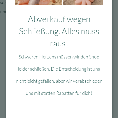
von Hartendief
n und einem Halbmond
Abverkauf wegen
Schließung. Alles muss
raus!
Schweren Herzens müssen wir den Shop
Mit viel Liebe
ausgewählte & verpackte
leider schließen. Die Entscheidung ist uns
Produkte
nicht leicht gefallen, aber wir verabschieden
uns mit statten Rabatten für dich!
Das Passt dazu