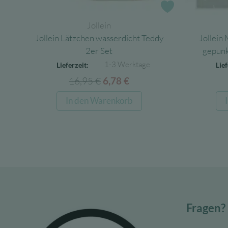
Zur Wunschlist
Jollein
Jollein Lätzchen wasserdicht Teddy
Jollein
2er Set
gepunk
1-3 Werktage
Lieferzeit:
Lief
16,95
€
Ursprünglicher
Aktueller
6,78
€
Preis
Preis
In den Warenkorb
war:
ist:
16,95 €
6,78 €.
Fragen?