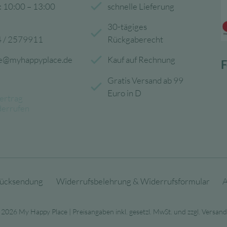
: 10:00 – 13:00
schnelle Lieferung
30-tägiges
 / 2579911
Rückgaberecht
ce@myhappyplace.de
Kauf auf Rechnung
F
Gratis Versand ab 99
Euro in D
ertrag
derrufen
ücksendung
Widerrufsbelehrung & Widerrufsformular
 2026 My Happy Place | Preisangaben inkl. gesetzl. MwSt. und zzgl. Versan