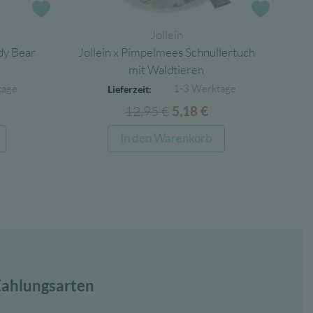
Zur Wunschliste
Zur Wun
Jollein
dy Bear
Jollein x Pimpelmees Schnullertuch
mit Waldtieren
tage
1-3 Werktage
Lieferzeit:
glicher
ktueller
12,95
€
Ursprünglicher
Aktueller
5,18
€
reis
Preis
Preis
In den Warenkorb
t:
war:
ist:
38 €.
12,95 €
5,18 €.
ahlungsarten