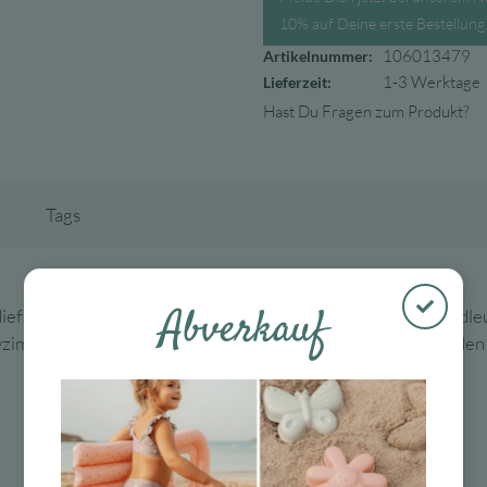
10% auf Deine erste Bestellung
106013479
Artikelnummer:
1-3 Werktage
Lieferzeit:
Hast Du Fragen zum Produkt?
Tags
Abverkauf
ef ist die perfekte Ergänzung zu den magischen Mond Wandleu
yzimmer über der Wickelkommode oder dem Babybett werden di