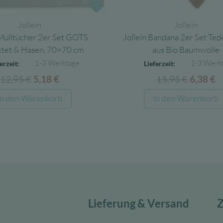
e
Zur Wunschliste
Jollein
Jollein
 Mulltücher 2er Set GOTS
Jollein Bandana 2er Set Ted
tet & Hasen, 70×70 cm
aus Bio Baumwolle
1-3 Werktage
1-3 Werk
erzeit:
Lieferzeit:
12,95
€
Ursprünglicher
Aktueller
15,95
€
Ursprün
A
5,18
€
6,38
€
Preis
Preis
Preis
P
In den Warenkorb
In den Warenkorb
war:
ist:
war:
is
12,95 €
5,18 €.
15,95 €
6,
Lieferung & Versand
Z