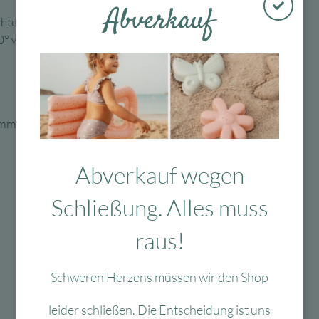
Abverkauf
ten Stoff oder Kleidungsstück pressen.
40° waschbar
mm h, Peace sign Ø 30 mm, Smiley Ø 29 mm
Abverkauf wegen
Schließung. Alles muss
raus!
Schweren Herzens müssen wir den Shop
leider schließen. Die Entscheidung ist uns