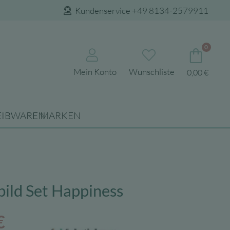
Kundenservice +49 8134-2579911
0
Mein Konto
Wunschliste
0,00
€
EIBWAREN
MARKEN
bild Set Happiness
ünglicher
Aktueller
€