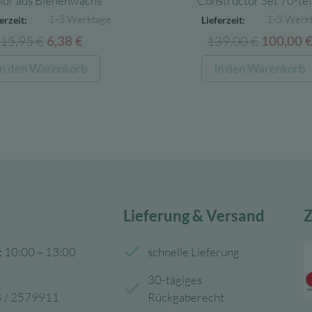
ior aus Bienenwachs
Constructor Set 70-tei
1-3 Werktage
1-3 Werk
erzeit:
Lieferzeit:
15,95
€
Ursprünglicher
Aktueller
139,00
€
Ursprüng
6,38
€
100,00
Preis
Preis
Preis
In den Warenkorb
In den Warenkorb
war:
ist:
war:
15,95 €
6,38 €.
139,00 
Lieferung & Versand
Z
: 10:00 – 13:00
schnelle Lieferung
30-tägiges
 / 2579911
Rückgaberecht