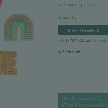
Preis
inkl. 19 % MwSt.
zzgl.
Versandkosten
war:
1 vorrätig
10,90
In den Warenkorb
Fabfab
-
inkl. 19 % MwSt.
zzgl.
Versandk
Bügelbild
Set
1-3 Werktage
Happiness
Menge
Melde Dich jetzt bei unserem N
10% auf Deine erste Bestellung