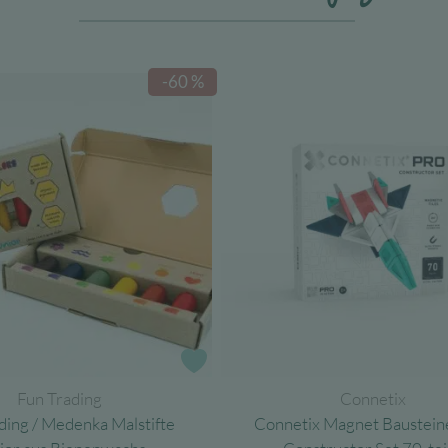
-60 %
e
Zur Wunschliste
Fun Trading
Connetix
ding / Medenka Malstifte
Connetix Magnet Baustei