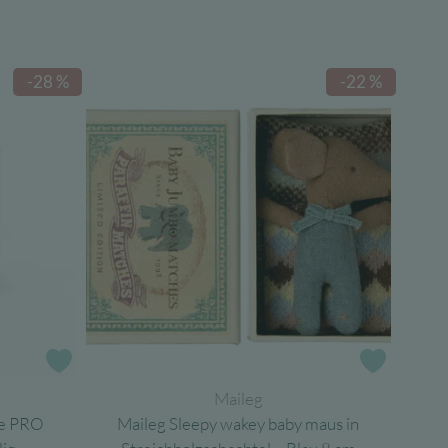
-28 %
-22 %
Zur Wunschliste
Zur Wun
Maileg
ne PRO
Maileg Sleepy wakey baby maus in