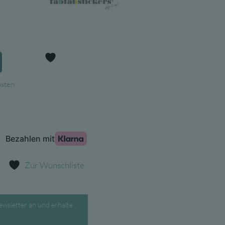
Preis
ist:
 €
6,55 €.
Zur Wunschliste
osten
Zur Wunschliste
ewsletter an und erhalte
.