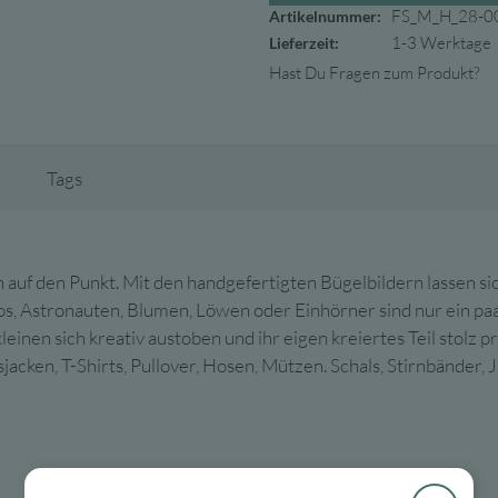
FS_M_H_28-0
Artikelnummer:
1-3 Werktage
Lieferzeit:
Hast Du Fragen zum Produkt?
Tags
hon auf den Punkt. Mit den handgefertigten Bügelbildern lassen si
s, Astronauten, Blumen, Löwen oder Einhörner sind nur ein paar
nen sich kreativ austoben und ihr eigen kreiertes Teil stolz p
acken, T-Shirts, Pullover, Hosen, Mützen. Schals, Stirnbänder