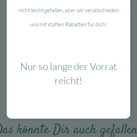
nicht leicht gefallen, aber wir verabschieden
uns mit statten Rabatten für dich!
Mit viel Liebe
ausgewählte & verpackte
Produkte
Nur so lange der Vorrat
reicht!
Das Passt dazu
as könnte Dir auch gefalle