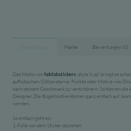
Beschreibung
Marke
Bewertungen (0)
Das Motto von
fabfabstickers
„style it up“ bringt es sc
aufhübschen. Glitzersterne, Punkte oder Motive wie Dino
nach deinem Geschmack zu verschönern. So können die klei
Designer. Die Bügelmotive können ganz einfach auf Jeansj
werden.
So einfach geht es :
1. Folie von dem Sticker abziehen