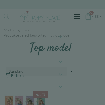
0
0,00
€
My Happy Place
Produkte verschlagwortet mit „Top model“
Top model
Filtern
-65 %