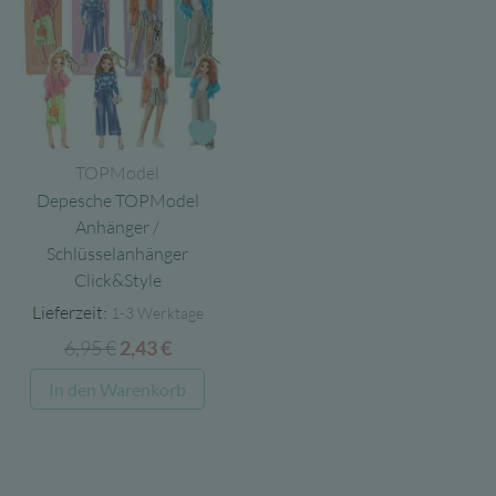
Zur Wunschliste
TOPModel
Depesche TOPModel
Anhänger /
Schlüsselanhänger
Click&Style
Lieferzeit:
1-3 Werktage
6,95
€
Ursprünglicher
Aktueller
2,43
€
Preis
Preis
In den Warenkorb
war:
ist:
6,95 €
2,43 €.