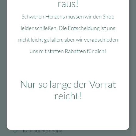
raus!
Fragen?
Schweren Herzens müssen wir den Shop
Mo-Fr: 10:00 – 13:00 Uhr
leider schließen. Die Entscheidung ist uns
08134 / 2579911
nicht leicht gefallen, aber wir verabschieden
service@myhappyplace.de
uns mit statten Rabatten für dich!
Vertrag widerrufen
Nur so lange der Vorrat
Lieferung & Versand
reicht!
schnelle Lieferung
30-tägiges Rückgaberecht
Kauf auf Rechnung