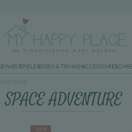
ABYWELT
SPIELEN
ESSEN & TRINKEN
ACCESSOIRES
SCHR
E ADVENTURE“
SPACE ADVENTURE
-65 %