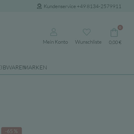
Kundenservice +49 8134-2579911
0
Mein Konto
Wunschliste
0,00
€
EIBWAREN
MARKEN
-65 %