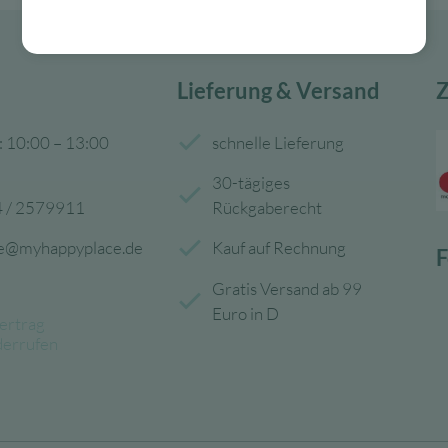
Lieferung & Versand
Z
: 10:00 – 13:00
schnelle Lieferung
30-tägiges
 / 2579911
Rückgaberecht
ce@myhappyplace.de
Kauf auf Rechnung
F
Gratis Versand ab 99
Euro in D
ertrag
derrufen