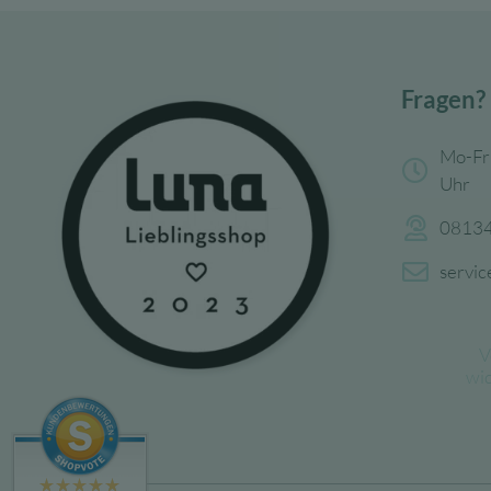
Fragen?
Mo-Fr
Uhr
08134
servi
V
wi