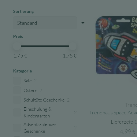
Sortierung
Preis
1,75 €
1,75 €
Kategorie
Sale
2
Ostern
2
Schultüte Geschenke
2
Tren
Einschulung &
Trendhaus Space Adv
2
Kindergarten
Lieferzeit:
1
Adventskalender
2
4,99
€
Geschenke