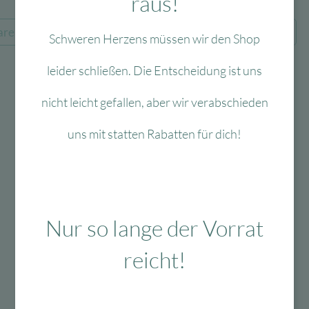
raus!
Preis
Preis
4,99
€
Ursprüngli
Aktue
1,75
€
war:
ist:
Preis
Preis
arenkorb
In den Warenkorb
Schweren Herzens müssen wir den Shop
4,99 €
1,75 €.
war:
ist:
4,99 €
1,75 €
leider schließen. Die Entscheidung ist uns
nicht leicht gefallen, aber wir verabschieden
uns mit statten Rabatten für dich!
Nur so lange der Vorrat
reicht!