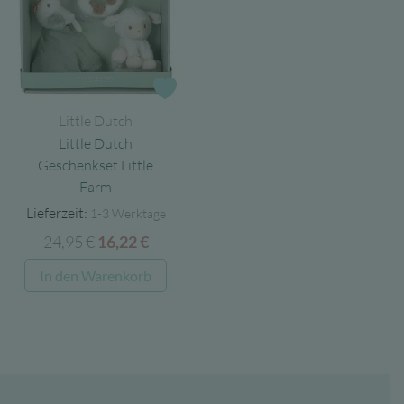
Zur Wunschliste
Little Dutch
Little Dutch
Geschenkset Little
Farm
Lieferzeit:
1-3 Werktage
24,95
€
Ursprünglicher
Aktueller
16,22
€
Preis
Preis
In den Warenkorb
war:
ist:
24,95 €
16,22 €.