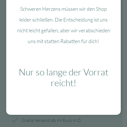
Schweren Herzens müssen wir den Shop
Mo-Fr: 10:00 – 13:00 Uhr
leider schließen. Die Entscheidung ist uns
08134 / 2579911
nicht leicht gefallen, aber wir verabschieden
service@myhappyplace.de
uns mit statten Rabatten für dich!
Vertrag widerrufen
Nur so lange der Vorrat
Lieferung & Versand
reicht!
schnelle Lieferung
30-tägiges Rückgaberecht
Kauf auf Rechnung
Gratis Versand ab 99 Euro in D