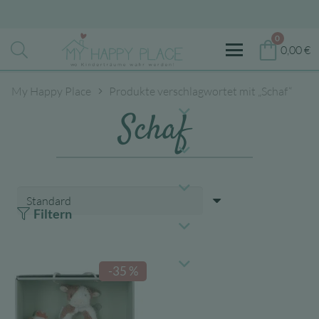
0
0,00
€
My Happy Place
Produkte verschlagwortet mit „Schaf“
Schaf
Filtern
-35 %