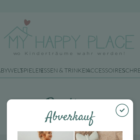
ABYWELT
SPIELEN
ESSEN & TRINKEN
ACCESSOIRES
SCHR
Routine
Abverkauf