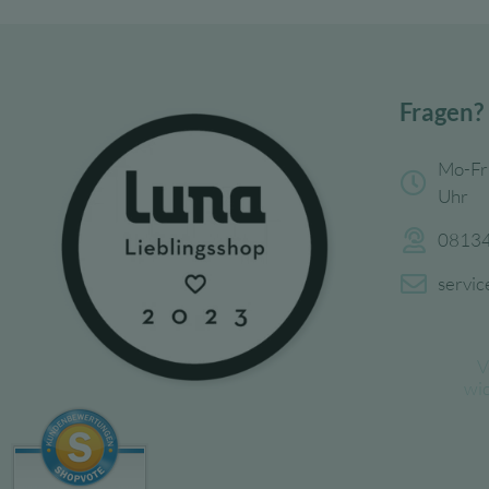
Fragen?
Mo-Fr
Uhr
08134
servi
V
wi