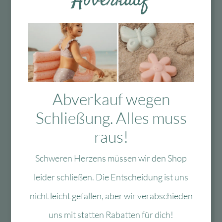
Abverkauf
Fragen?
Mo-Fr: 10:00 – 13:00 Uhr
Abverkauf wegen
08134 / 2579911
Schließung. Alles muss
service@myhappyplace.de
raus!
Vertrag widerrufen
Schweren Herzens müssen wir den Shop
leider schließen. Die Entscheidung ist uns
Lieferung & Versand
nicht leicht gefallen, aber wir verabschieden
uns mit statten Rabatten für dich!
schnelle Lieferung