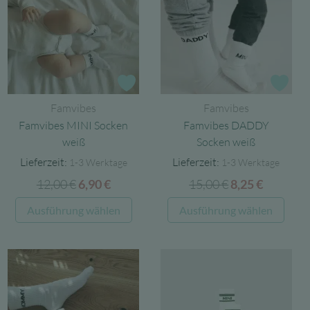
Zur Wunschliste
Zur
Famvibes
Famvibes
Famvibes MINI Socken
Famvibes DADDY
weiß
Socken weiß
Lieferzeit:
Lieferzeit:
1-3 Werktage
1-3 Werktage
12,00
€
Ursprünglicher
Aktueller
15,00
€
Ursprüngliche
Aktuelle
6,90
€
8,25
€
Preis
Preis
Preis
Preis
Dieses
Dies
Ausführung wählen
Ausführung wählen
war:
ist:
war:
ist:
Produkt
Prod
12,00 €
6,90 €.
15,00 €
8,25 €.
weist
weist
mehrere
mehr
Varianten
Varia
auf.
auf.
Die
Die