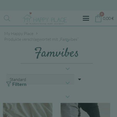
0
0,00
€
My Happy Place
Produkte verschlagwortet mit „Famvibes“
Famvibes
Filtern