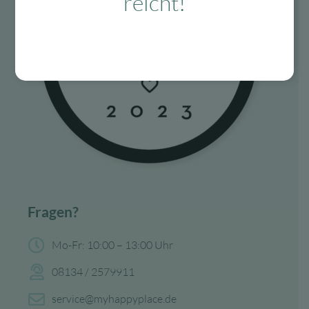
reicht!
Fragen?
Mo-Fr: 10:00 – 13:00 Uhr
08134 / 2579911
service@myhappyplace.de