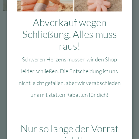
auf
auf
Zur Wunschliste
der
der
Famvibes
Produktseite
Produ
Abverkauf wegen
Famvibes Tasse OPA
gewählt
gewä
Schließung. Alles muss
werden
werd
Lieferzeit:
1-3 Werktage
raus!
21,90
€
Ursprünglicher
Aktueller
13,14
€
Preis
Preis
In den Warenkorb
war:
ist:
Schweren Herzens müssen wir den Shop
21,90 €
13,14 €.
leider schließen. Die Entscheidung ist uns
nicht leicht gefallen, aber wir verabschieden
uns mit statten Rabatten für dich!
Nur so lange der Vorrat