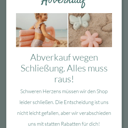
Abverkauf
Fragen?
Mo-Fr: 10:00 – 13:00 Uhr
Abverkauf wegen
08134 / 2579911
Schließung. Alles muss
service@myhappyplace.de
raus!
Vertrag widerrufen
Schweren Herzens müssen wir den Shop
leider schließen. Die Entscheidung ist uns
Lieferung & Versand
nicht leicht gefallen, aber wir verabschieden
uns mit statten Rabatten für dich!
schnelle Lieferung