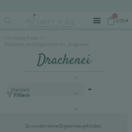
0
0,00
€
My Happy Place
Produkte verschlagwortet mit „Drachenei“
Drachenei
Filtern
Es wurden keine Ergebnisse gefunden.