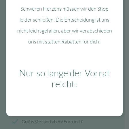
Schweren Herzens müssen wir den Shop
Mo-Fr: 10:00 – 13:00 Uhr
leider schließen. Die Entscheidung ist uns
08134 / 2579911
nicht leicht gefallen, aber wir verabschieden
service@myhappyplace.de
uns mit statten Rabatten für dich!
Vertrag widerrufen
Nur so lange der Vorrat
Lieferung & Versand
reicht!
schnelle Lieferung
30-tägiges Rückgaberecht
Kauf auf Rechnung
Gratis Versand ab 99 Euro in D