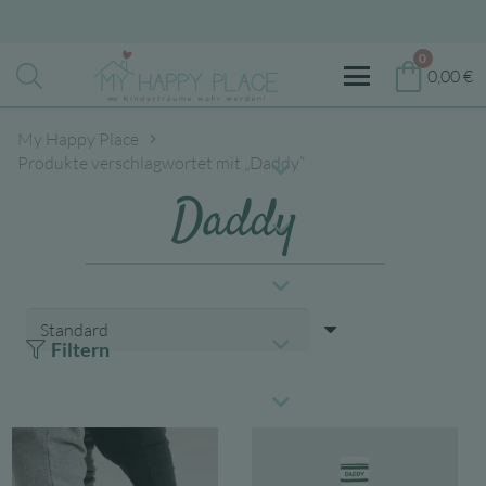
0
0,00
€
My Happy Place
Produkte verschlagwortet mit „Daddy“
Daddy
Filtern