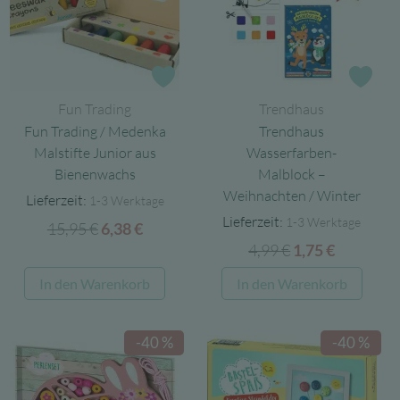
Zur Wunschliste
Zur
Fun Trading
Trendhaus
Fun Trading / Medenka
Trendhaus
Malstifte Junior aus
Wasserfarben-
Bienenwachs
Malblock –
Weihnachten / Winter
Lieferzeit:
1-3 Werktage
Lieferzeit:
1-3 Werktage
15,95
€
Ursprünglicher
Aktueller
6,38
€
4,99
€
Ursprünglicher
Aktuelle
Preis
Preis
1,75
€
Preis
Preis
war:
ist:
In den Warenkorb
In den Warenkorb
war:
ist:
15,95 €
6,38 €.
4,99 €
1,75 €.
-40 %
-40 %