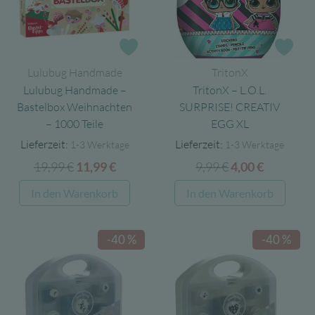
Zur Wunschliste
Zur
Lulubug Handmade
TritonX
Lulubug Handmade –
TritonX – L.O.L.
Bastelbox Weihnachten
SURPRISE! CREATIV
– 1000 Teile
EGG XL
Lieferzeit:
Lieferzeit:
1-3 Werktage
1-3 Werktage
19,99
€
Ursprünglicher
Aktueller
9,99
€
Ursprünglicher
Aktuelle
11,99
€
4,00
€
Preis
Preis
Preis
Preis
In den Warenkorb
In den Warenkorb
war:
ist:
war:
ist:
19,99 €
11,99 €.
9,99 €
4,00 €.
-40 %
-40 %