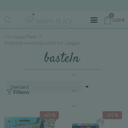
0
0,00
€
My Happy Place
Produkte verschlagwortet mit „basteln“
basteln
Filtern
-65 %
-65 %