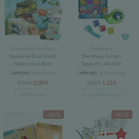
Zur Wunschliste
Zur
Dino World & Action
Trendhaus
Depesche Dino World
Trendhaus Glitzer-
Watercolour Book
Tapes inkl. Abroller
Lieferzeit:
Lieferzeit:
Ausverkauft
1-3 Werktage
5,95
€
Ursprünglicher
Aktueller
3,50
€
Ursprünglicher
Aktuelle
2,08
€
1,22
€
Preis
Preis
Preis
Preis
Weiterlesen
In den Warenkorb
war:
ist:
war:
ist:
5,95 €
2,08 €.
3,50 €
1,22 €.
-60 %
-65 %