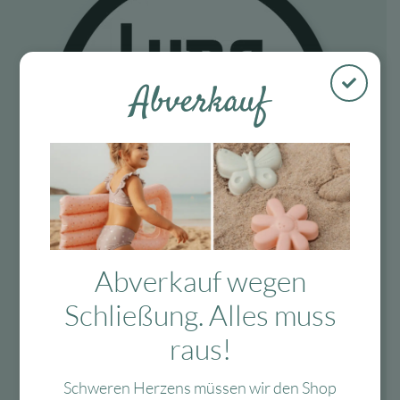
Abverkauf
Abverkauf wegen
Fragen?
Schließung. Alles muss
raus!
Mo-Fr: 10:00 – 13:00 Uhr
08134 / 2579911
Schweren Herzens müssen wir den Shop