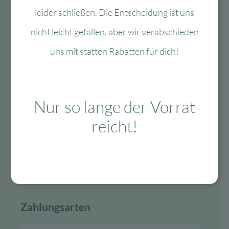
service@myhappyplace.de
leider schließen. Die Entscheidung ist uns
nicht leicht gefallen, aber wir verabschieden
Vertrag widerrufen
uns mit statten Rabatten für dich!
Lieferung & Versand
Nur so lange der Vorrat
schnelle Lieferung
reicht!
30-tägiges Rückgaberecht
Kauf auf Rechnung
Gratis Versand ab 99 Euro in D
Zahlungsarten