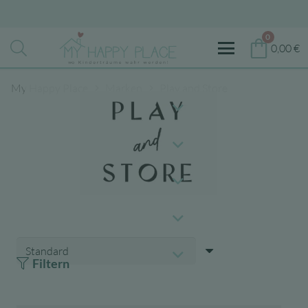
0
0,00
€
My Happy Place
Marken
Play and Store
Filtern