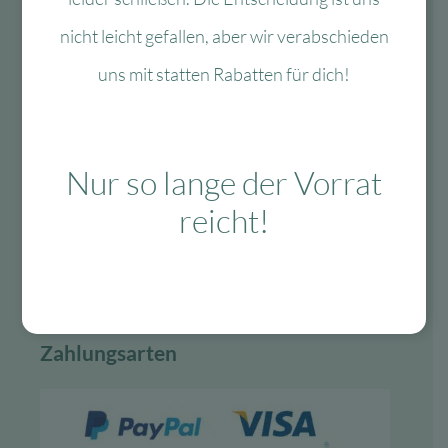
nicht leicht gefallen, aber wir verabschieden
Vertrag widerrufen
uns mit statten Rabatten für dich!
Lieferung & Versand
schnelle Lieferung
Nur so lange der Vorrat
30-tägiges Rückgaberecht
reicht!
Kauf auf Rechnung
Gratis Versand ab 99 Euro in D
Zahlungsarten