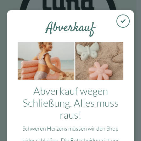
Abverkauf
Abverkauf wegen
Fragen?
Schließung. Alles muss
Mo-Fr: 10:00 – 13:00 Uhr
raus!
08134 / 2579911
Schweren Herzens müssen wir den Shop
service@myhappyplace.de
leider schließen. Die Entscheidung ist uns