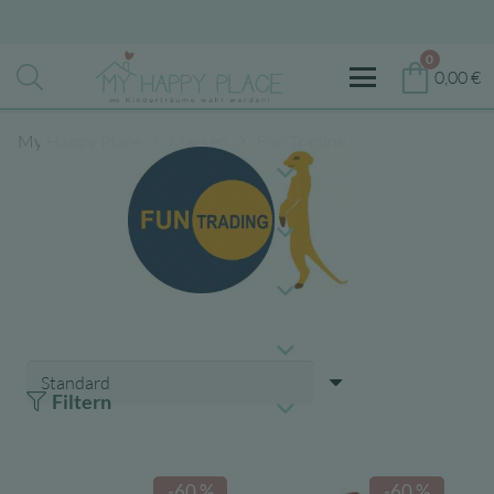
0
0,00
€
My Happy Place
Marken
Fun Trading
Filtern
-60 %
-60 %