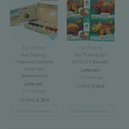
Zur Wunschliste
Zur Wun
Fun Trading
Fun Trading
Fun Trading /
Fun Trading DIY
Medenka Malstifte
DINO 3 D Bausatz
Junior aus
Lieferzeit:
Bienenwachs
1-3 Werktage
Lieferzeit:
9,95
€
Ursprünglicher
Aktueller
3,98
€
1-3 Werktage
Preis
Preis
15,95
€
Ursprünglicher
Aktueller
6,38
€
war:
ist:
Preis
Preis
9,95 €
3,98 €.
In den Warenkorb
In den Warenkorb
war:
ist:
15,95 €
6,38 €.