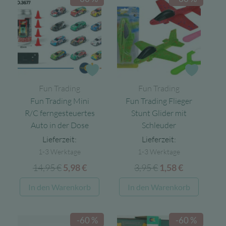
Zur Wunschliste
Zur Wun
Fun Trading
Fun Trading
Fun Trading Mini
Fun Trading Flieger
R/C ferngesteuertes
Stunt Glider mit
Auto in der Dose
Schleuder
Lieferzeit:
Lieferzeit:
1-3 Werktage
1-3 Werktage
14,95
€
Ursprünglicher
Aktueller
3,95
€
Ursprünglicher
Aktueller
5,98
€
1,58
€
Preis
Preis
Preis
Preis
In den Warenkorb
In den Warenkorb
war:
ist:
war:
ist:
14,95 €
5,98 €.
3,95 €
1,58 €.
-60 %
-60 %