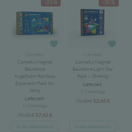
-23 %
-30 %
Zur Wunschliste
Zur Wun
Connetix
Connetix
Connetix Magnet
Connetix Magnet
Bausteine
Bausteine Light Star
Kugelbahn Rainbow
Pack – 28-teilig
Expansion Pack 66-
Lieferzeit:
teilig
1-3 Werktage
Lieferzeit:
75,00
€
Ursprünglicher
Aktuelle
52,65
€
1-3 Werktage
Preis
Preis
75,00
€
Ursprünglicher
Aktueller
57,65
€
war:
ist:
Preis
Preis
75,00 €
52,65 €.
In den Warenkorb
In den Warenkorb
war:
ist: