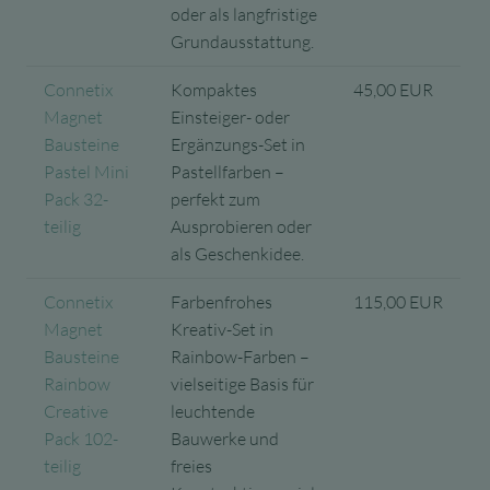
oder als langfristige
Grundausstattung.
Connetix
Kompaktes
45,00 EUR
Magnet
Einsteiger- oder
Bausteine
Ergänzungs-Set in
Pastel Mini
Pastellfarben –
Pack 32-
perfekt zum
teilig
Ausprobieren oder
als Geschenkidee.
Connetix
Farbenfrohes
115,00 EUR
Magnet
Kreativ-Set in
Bausteine
Rainbow-Farben –
Rainbow
vielseitige Basis für
Creative
leuchtende
Pack 102-
Bauwerke und
teilig
freies