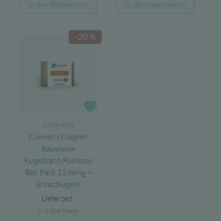
In den Warenkorb
In den Warenkorb
war:
ist:
85,00 €
58,00 €.
16,00 €
12,30 €.
-20 %
Zur Wunschliste
Connetix
Connetix Magnet
Bausteine
Kugelbahn Rainbow
Ball Pack 12-teilig –
Ersatzkugeln
Lieferzeit:
1-3 Werktage