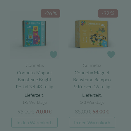
75,00 €
57,65 €.
-26 %
-32 %
Zur Wunschliste
Zur Wun
Connetix
Connetix
Connetix Magnet
Connetix Magnet
Bausteine Bright
Bausteine Rampen
Portal Set 48-teilig
& Kurven 16-teilig
Lieferzeit:
Lieferzeit:
1-3 Werktage
1-3 Werktage
95,00
€
Ursprünglicher
Aktueller
85,00
€
Ursprünglicher
Aktuelle
70,00
€
58,00
€
Preis
Preis
Preis
Preis
In den Warenkorb
In den Warenkorb
war:
ist:
war:
ist: