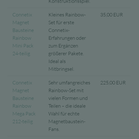
Konstruktionsspiel.
Connetix
Kleines Rainbow-
35,00 EUR
Magnet
Set für erste
Bausteine
Connetix-
Rainbow
Erfahrungen oder
Mini Pack
zum Ergänzen
24-teilig
größerer Pakete.
Ideal als
Mitbringsel.
Connetix
Sehr umfangreiches
225,00 EUR
Magnet
Rainbow-Set mit
Bausteine
vielen Formen und
Rainbow
Teilen – die ideale
Mega Pack
Wahl für echte
212-teilig
Magnetbaustein-
Fans.