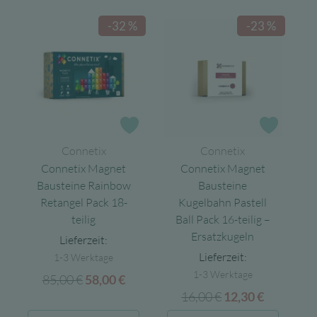
95,00 €
70,00 €.
85,00 €
58,00 €.
-32 %
-23 %
Zur Wunschliste
Zur Wun
Connetix
Connetix
Connetix Magnet
Connetix Magnet
Bausteine Rainbow
Bausteine
Retangel Pack 18-
Kugelbahn Pastell
teilig
Ball Pack 16-teilig –
Ersatzkugeln
Lieferzeit:
Lieferzeit:
1-3 Werktage
1-3 Werktage
85,00
€
Ursprünglicher
Aktueller
58,00
€
16,00
€
Ursprünglicher
Aktuelle
Preis
Preis
12,30
€
Preis
Preis
war:
ist: