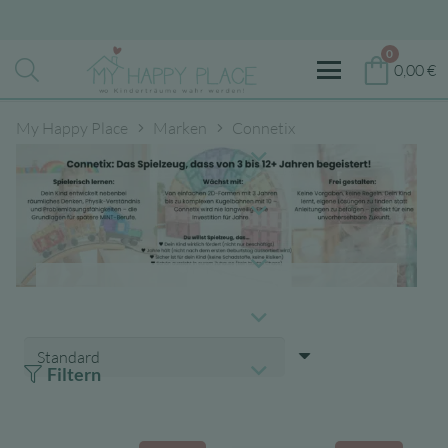
0
0,00
€
My Happy Place
Marken
Connetix
Filtern