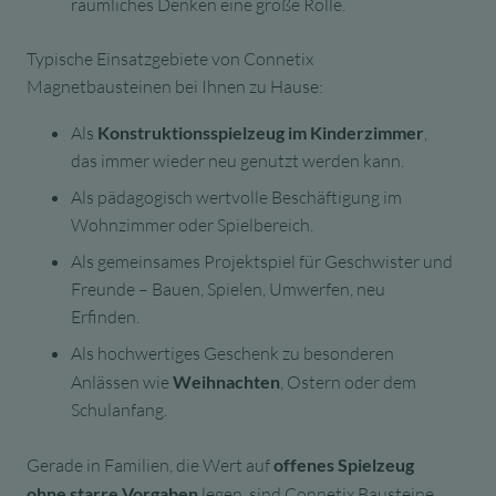
räumliches Denken eine große Rolle.
Typische Einsatzgebiete von Connetix
Magnetbausteinen bei Ihnen zu Hause:
Als
Konstruktionsspielzeug im Kinderzimmer
,
das immer wieder neu genutzt werden kann.
Als pädagogisch wertvolle Beschäftigung im
Wohnzimmer oder Spielbereich.
Als gemeinsames Projektspiel für Geschwister und
Freunde – Bauen, Spielen, Umwerfen, neu
Erfinden.
Als hochwertiges Geschenk zu besonderen
Anlässen wie
Weihnachten
, Ostern oder dem
Schulanfang.
Gerade in Familien, die Wert auf
offenes Spielzeug
ohne starre Vorgaben
legen, sind Connetix Bausteine