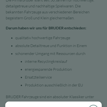
detailgetreue und nachhaltige Spielwaren. Die
bekannten Fahrzeuge aus verschiedenen Bereichen
begeistern Groß und Klein gleichermaßen.
Darum haben wir uns für BRUDER entschieden:
qualitativ hochwertige Fahrzeuge
absolute Detailtreue und Funktion in Einem
schonender Umgang mit Ressourcen durch
interne Recyclingkreislauf
energiesparende Produktion
Ersatzteilservice
Produktion ausschließlich in der EU
BRUDER Fahrzeuge sind ein absoluter Klassiker unter
den Spielzeugen!