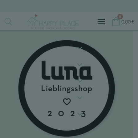
0
0,00
€