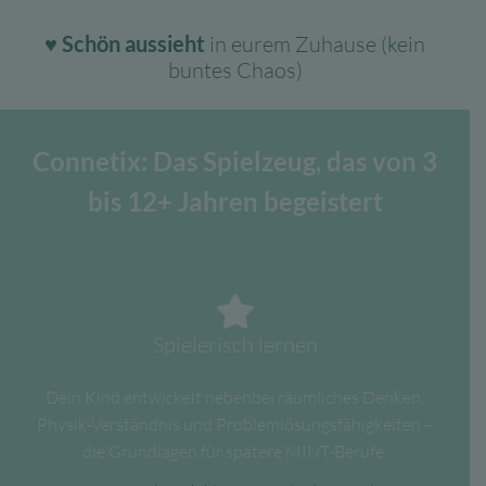
♥ Schön aussieht
in eurem Zuhause (kein
buntes Chaos)
Connetix: Das Spielzeug, das von 3
bis 12+ Jahren begeistert
Spielerisch lernen
Dein Kind entwickelt nebenbei räumliches Denken,
Physik-Verständnis und Problemlösungsfähigkeiten –
die Grundlagen für spätere MINT-Berufe.