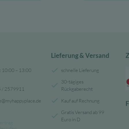
139,00 €
100,00 €.
22,08 €
1
Lieferung & Versand
Z
: 10:00 – 13:00
schnelle Lieferung
30-tägiges
 / 2579911
Rückgaberecht
ce@myhappyplace.de
Kauf auf Rechnung
F
Gratis Versand ab 99
Euro in D
ertrag
derrufen