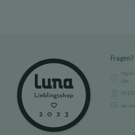
15,99 €
9,59 €.
Fragen?
Mo-Fr
Uhr
08134
servi
V
wi