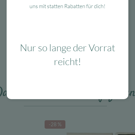
Mit viel Liebe
uns mit statten Rabatten für dich!
ausgewählte & verpackte
Produkte
Nur so lange der Vorrat
Das Passt dazu
reicht!
as könnte Dir auch gefalle
-28 %