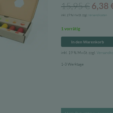
Urspr
15,95
€
6,38
Preis
inkl. 19 % MwSt.
zzgl.
Versandkosten
war:
1 vorrätig
15,95
In den Warenkorb
Fun
Trading
inkl. 19 % MwSt.
zzgl.
Versandk
/
Medenka
1-3 Werktage
Malstifte
Junior
aus
Bienenwachs
Menge