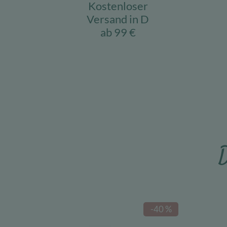
Kostenloser
Versand in D
ab 99 €
D
-40 %