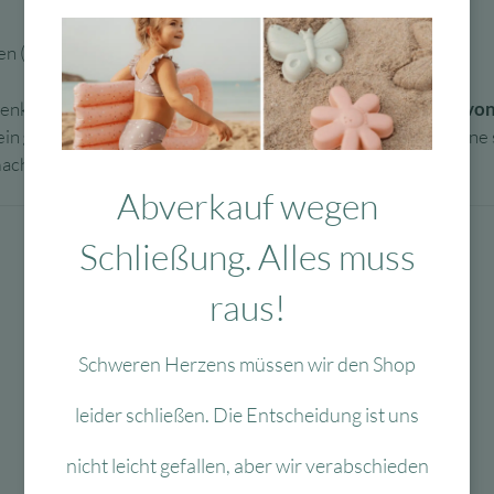
ben
(lila, blau, grün, gelb, orange, rot)
edenka™ JUNIOR Buntstifte
ergonomisch für kleine Hände von 
ein
geringer Druck reicht aus
, damit Medenka-Buntstifte eine
acht.
Abverkauf wegen
Schließung. Alles muss
raus!
Schweren Herzens müssen wir den Shop
leider schließen. Die Entscheidung ist uns
nicht leicht gefallen, aber wir verabschieden