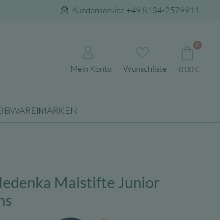
Kundenservice +49 8134-2579911
0
Mein Konto
Wunschliste
0,00
€
EIBWAREN
MARKEN
Medenka Malstifte Junior
hs