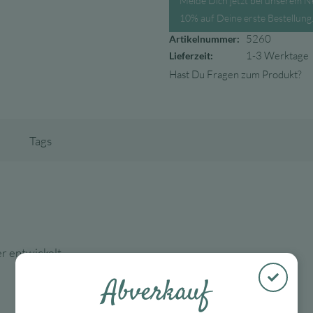
Melde Dich jetzt bei unserem N
10% auf Deine erste Bestellung
5260
Artikelnummer:
1-3 Werktage
Lieferzeit:
Hast Du Fragen zum Produkt?
Tags
er entwickelt
Abverkauf