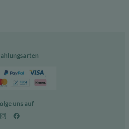
7,22 €.
79,00 €
56,90 €.
ahlungsarten
olge uns auf