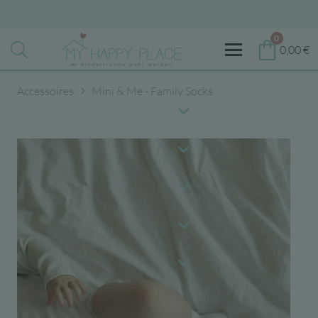
0
0,00
€
Accessoires
Mini & Me - Family Socks