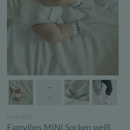
FAMVIBES
Famvibes MINI Socken weiß