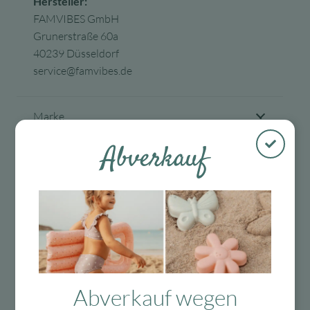
Hersteller:
FAMVIBES GmbH
Grunerstraße 60a
40239 Düsseldorf
service@famvibes.de
Marke
Abverkauf
Produktinfos
Bewertungen (0)
Tags
Abverkauf wegen