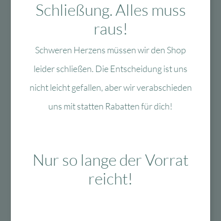
Schließung. Alles muss
raus!
Kostenloser
Mit viel Liebe
30 Tage Rückgaberecht
Versand in D
ausgewählte &
ab 99 €
verpackte
Schweren Herzens müssen wir den Shop
Produkte
leider schließen. Die Entscheidung ist uns
nicht leicht gefallen, aber wir verabschieden
uns mit statten Rabatten für dich!
Das Passt dazu
Nur so lange der Vorrat
Das könnte Dir auch
reicht!
gefallen