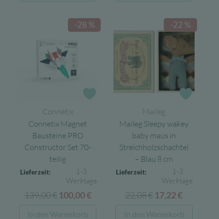
15,95 €
6,38 €.
-28 %
-22 %
Zur Wunschliste
Zur Wun
Connetix
Maileg
Connetix Magnet
Maileg Sleepy wakey
Bausteine PRO
baby maus in
Constructor Set 70-
Streichholzschachtel
teilig
– Blau 8 cm
1-3
1-3
Lieferzeit:
Lieferzeit:
Werktage
Werktage
139,00
€
Ursprünglicher
Aktueller
22,08
€
Ursprünglicher
Aktuelle
100,00
€
17,22
€
Preis
Preis
Preis
Preis
In den Warenkorb
In den Warenkorb