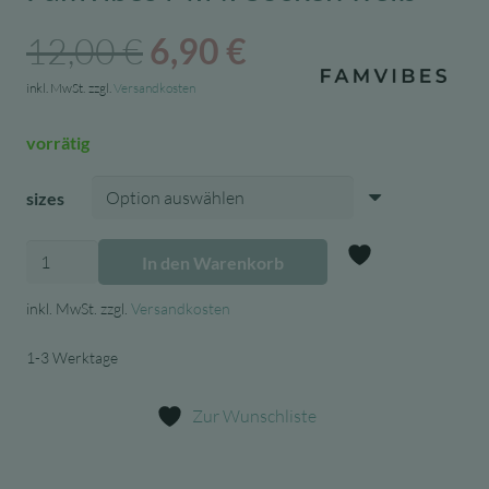
Ursprünglicher
Aktueller
12,00
€
6,90
€
Preis
Preis
inkl. MwSt.
zzgl.
Versandkosten
war:
ist:
vorrätig
12,00 €
6,90 €.
sizes
Famvibes
In den Warenkorb
MINI
Zur Wunschl
Socken
inkl. MwSt.
zzgl.
Versandkosten
weiß
1-3 Werktage
Menge
Zur Wunschliste