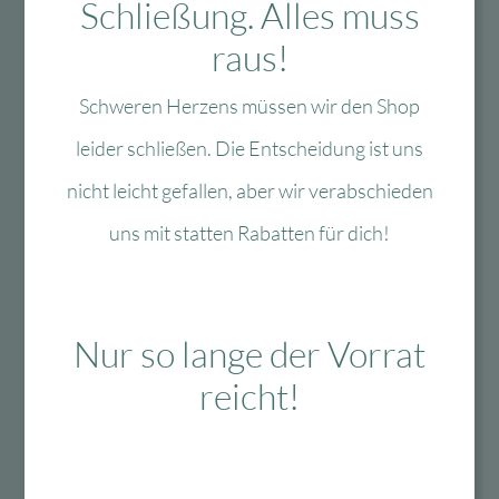
Schließung. Alles muss
raus!
Schweren Herzens müssen wir den Shop
Fragen?
leider schließen. Die Entscheidung ist uns
Mo-Fr: 10:00 – 13:00 Uhr
nicht leicht gefallen, aber wir verabschieden
08134 / 2579911
uns mit statten Rabatten für dich!
service@myhappyplace.de
Nur so lange der Vorrat
Vertrag widerrufen
reicht!
Lieferung & Versand
schnelle Lieferung