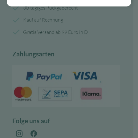
30-tägiges Rückgaberecht
Kauf auf Rechnung
Gratis Versand ab 99 Euro in D
Zahlungsarten
Folge uns auf