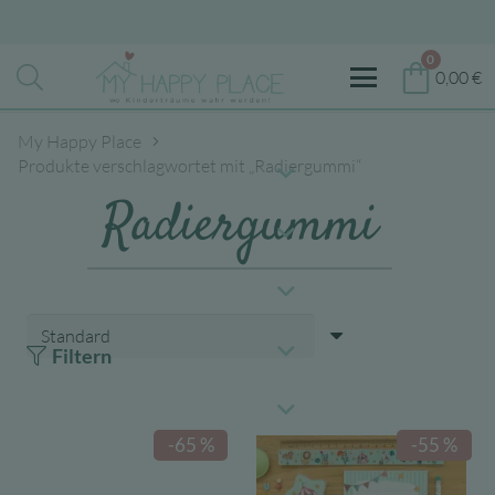
0
0,00
€
My Happy Place
Produkte verschlagwortet mit „Radiergummi“
Radiergummi
Filtern
-65 %
-55 %