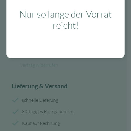
Fragen?
Nur so lange der Vorrat
Mo-Fr: 10:00 – 13:00 Uhr
reicht!
08134 / 2579911
service@myhappyplace.de
Vertrag widerrufen
Lieferung & Versand
schnelle Lieferung
30-tägiges Rückgaberecht
Kauf auf Rechnung