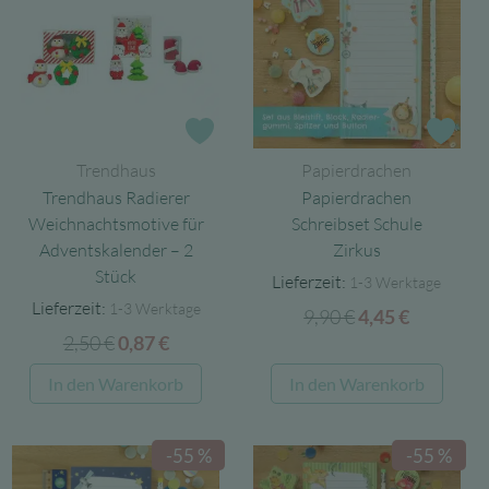
Zur Wunschliste
Zur
Trendhaus
Papierdrachen
Trendhaus Radierer
Papierdrachen
Weichnachtsmotive für
Schreibset Schule
Adventskalender – 2
Zirkus
Stück
Lieferzeit:
1-3 Werktage
Lieferzeit:
1-3 Werktage
9,90
€
Ursprünglicher
Aktuelle
4,45
€
2,50
€
Ursprünglicher
Aktueller
0,87
€
Preis
Preis
Preis
Preis
war:
ist:
In den Warenkorb
In den Warenkorb
war:
ist:
9,90 €
4,45 €.
2,50 €
0,87 €.
-55 %
-55 %