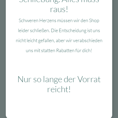
raus!
Zur Wunschliste
Zur 
Schweren Herzens müssen wir den Shop
Papierdrachen
Milin
Papierdrachen
Milin Weltall der
leider schließen. Die Entscheidung ist uns
Schulset
Emotionen –
nicht leicht gefallen, aber wir verabschieden
Federmäppchen mit
multifunktionales
Buttons – Astronaut
Sortierspielzeug
uns mit statten Rabatten für dich!
Lieferzeit:
Lieferzeit:
1-3 Werktage
1-3 Werktage
7,90
€
Ursprünglicher
Aktueller
59,00
€
Ursprünglicher
Aktuell
3,55
€
17,70
€
Preis
Preis
Preis
Preis
In den Warenkorb
In den Warenkorb
war:
ist:
war:
ist:
Nur so lange der Vorrat
7,90 €
3,55 €.
59,00 €
17,70 €.
reicht!