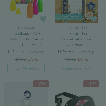
Opti
könn
auf
Zur Wunschliste
Zur 
der
Trendhaus
Papierdrachen
Produ
Trendhaus SPACE
Papierdrachen
gewäh
ADVENTURE Neon-
Schreibset Schule
werd
Highlighter 4er-Set
Astronaut
Lieferzeit:
Lieferzeit:
1-3 Werktage
1-3 Werktage
4,99
€
Ursprünglicher
Aktueller
9,90
€
Ursprünglicher
Aktueller
1,75
€
4,45
€
Preis
Preis
Preis
Preis
In den Warenkorb
In den Warenkorb
war:
ist:
war:
ist:
4,99 €
1,75 €.
9,90 €
4,45 €.
-30 %
-40 %