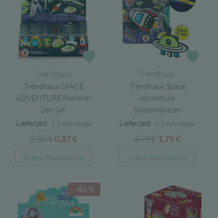
Zur Wunschliste
Zur 
Trendhaus
Trendhaus
Trendhaus SPACE
Trendhaus Space
ADVENTURE Radierer
Adventure
2er-Set
Doppelspitzer
Lieferzeit:
Lieferzeit:
1-3 Werktage
1-3 Werktage
2,50
€
Ursprünglicher
Aktueller
4,99
€
Ursprünglicher
Aktueller
0,87
€
1,75
€
Preis
Preis
Preis
Preis
In den Warenkorb
In den Warenkorb
war:
ist:
war:
ist:
2,50 €
0,87 €.
4,99 €
1,75 €.
-40 %