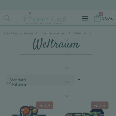
0
0,00
€
My Happy Place
Themenwelten
Weltraum
Weltraum
Filtern
-65 %
-65 %