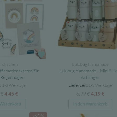
Zur Wunschliste
erdrachen
Lulubug Handmade
firmationskarten für
Lulubug Handmade – Mini Sili
– Regenbogen
Anhänger
:
Lieferzeit:
1-3 Werktage
1-3 Werktage
0
€
Ursprünglicher
Aktueller
6,99
€
Ursprüngli
Aktue
4,45
€
4,19
€
Preis
Preis
Preis
Preis
 Warenkorb
In den Warenkorb
war:
ist:
war:
ist:
9,90 €
4,45 €.
6,99 €
4,19 €
-65 %