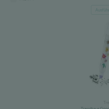
Ausfüh
Tr
Trendhaus Good 