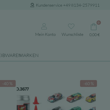
Kundenservice +49 8134-2579911
0
Mein Konto
Wunschliste
0,00
€
EIBWAREN
MARKEN
-40 %
-60 %