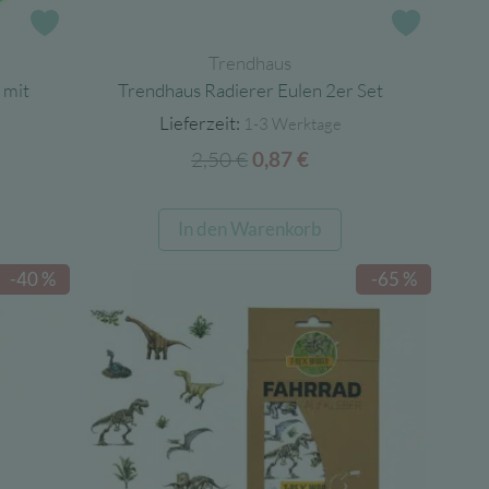
Zur Wunschliste
Zur Wun
Trendhaus
 mit
Trendhaus Radierer Eulen 2er Set
Lieferzeit:
1-3 Werktage
2,50
€
Ursprünglicher
Aktueller
0,87
€
cher
ller
Preis
Preis
war:
ist:
In den Warenkorb
2,50 €
0,87 €.
.
-40 %
-65 %