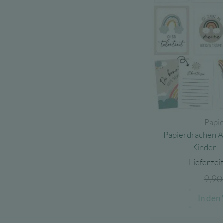
Papi
Papierdrachen Af
Kinder 
Lieferzeit
9,9
In den