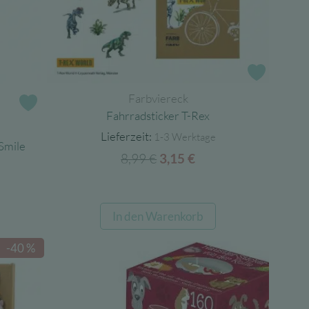
Zur Wun
Farbviereck
Zur Wunschliste
Fahrradsticker T-Rex
Lieferzeit:
1-3 Werktage
Smile
8,99
€
Ursprünglicher
Aktueller
3,15
€
Preis
Preis
cher
ller
war:
ist:
8,99 €
3,15 €.
In den Warenkorb
.
-40 %