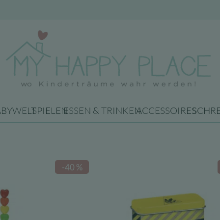
Geschenke ab 8 Jahren
ABYWELT
SPIELEN
ESSEN & TRINKEN
ACCESSOIRES
SCHR
-40 %