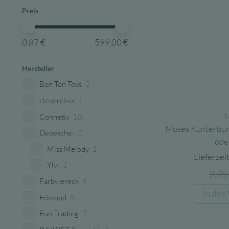
Preis
0,87 €
599,00 €
Hersteller
Bon Ton Toys
2
cleverclixx
1
Connetix
10
Moses Kunterbunt
Depesche-
2
ode
Miss Melody
1
Lieferzeit
Ylvi
1
2,9
Farbviereck
8
In den
Fitwood
8
Fun Trading
2