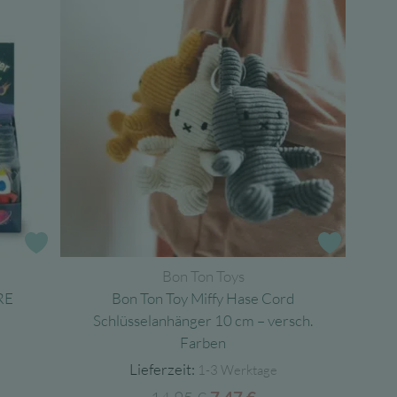
Zur Wunschliste
Zur Wun
Bon Ton Toys
RE
Bon Ton Toy Miffy Hase Cord
Schlüsselanhänger 10 cm – versch.
Farben
Lieferzeit:
1-3 Werktage
cher
ller