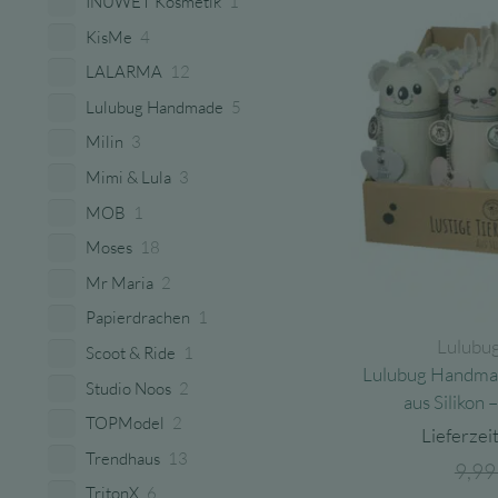
INUWET Kosmetik
1
KisMe
4
LALARMA
12
Lulubug Handmade
5
Milin
3
Mimi & Lula
3
MOB
1
Moses
18
Mr Maria
2
Papierdrachen
1
Lulubu
Scoot & Ride
1
Lulubug Handma
Studio Noos
2
aus Silikon 
TOPModel
2
Lieferzeit
Trendhaus
13
9,9
TritonX
6