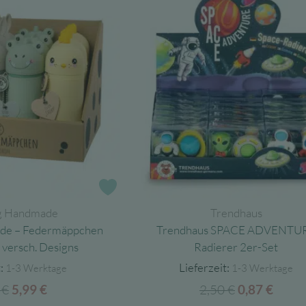
Zur Wunschliste
g Handmade
Trendhaus
de – Federmäppchen
Trendhaus SPACE ADVENTU
– versch. Designs
Radierer 2er-Set
:
Lieferzeit:
1-3 Werktage
1-3 Werktage
9
€
Ursprünglicher
Aktueller
2,50
€
Ursprüngli
Aktue
5,99
€
0,87
€