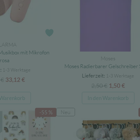
der
Produktseite
gewählt
werden
Zur Wunschliste
LARMA
Musikbox mit Mikrofon
Moses
rosa
Moses Radierbarer Gelschreiber 
:
1-3 Werktage
Lieferzeit:
1-3 Werktage
5
€
Ursprünglicher
Aktueller
33,12
€
2,50
€
Ursprüngli
Aktue
1,50
€
Preis
Preis
Preis
Preis
war:
ist:
 Warenkorb
In den Warenkorb
war:
ist:
50,95 €
33,12 €.
2,50 €
1,50 €
Neu
-55 %