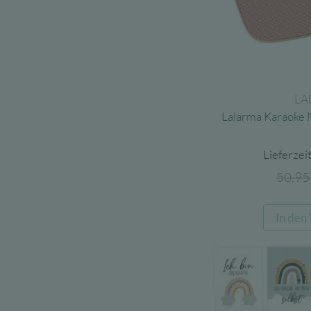
LA
Lalarma Karaoke 
Lieferzeit
50,9
In den