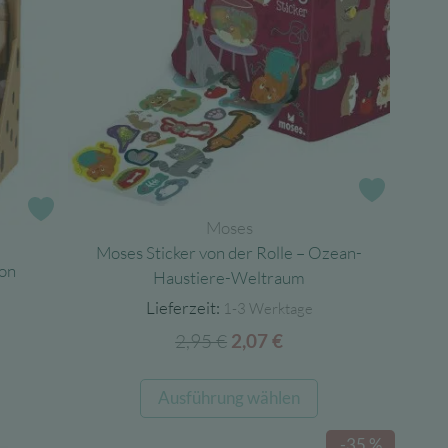
Zur Wun
Zur Wunschliste
Moses
Moses Sticker von der Rolle – Ozean-
kon
Haustiere-Weltraum
Lieferzeit:
1-3 Werktage
2,95
€
Ursprünglicher
Aktueller
2,07
€
cher
ller
Preis
Preis
war:
ist:
Dieses
Ausführung wählen
2,95 €
2,07 €.
Produkt
.
weist
-35 %