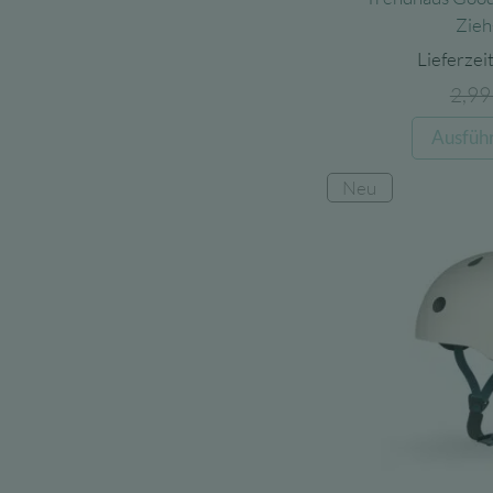
Zieh
Lieferzeit
2,9
Ausfüh
Neu