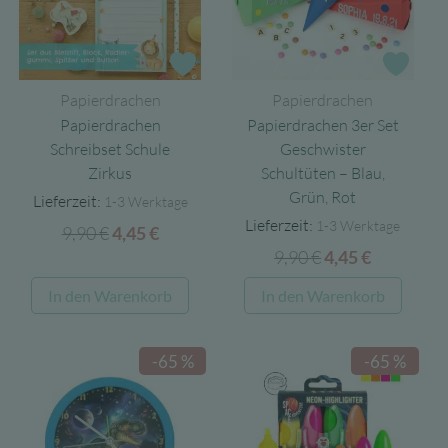
Zur Wunschliste
Zur 
Papierdrachen
Papierdrachen
Papierdrachen
Papierdrachen 3er Set
Schreibset Schule
Geschwister
Zirkus
Schultüten – Blau,
Grün, Rot
Lieferzeit:
1-3 Werktage
Lieferzeit:
1-3 Werktage
9,90
€
Ursprünglicher
Aktueller
4,45
€
9,90
€
Ursprünglicher
Aktueller
Preis
Preis
4,45
€
Preis
Preis
war:
ist:
In den Warenkorb
In den Warenkorb
war:
ist:
9,90 €
4,45 €.
9,90 €
4,45 €.
-65 %
-65 %