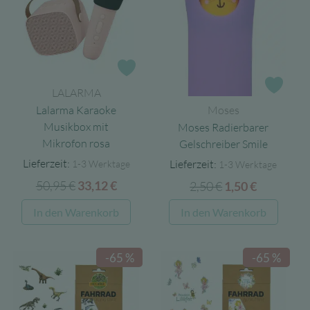
Zur Wunschliste
Zur 
LALARMA
Moses
Lalarma Karaoke
Musikbox mit
Moses Radierbarer
Mikrofon rosa
Gelschreiber Smile
Lieferzeit:
Lieferzeit:
1-3 Werktage
1-3 Werktage
50,95
€
Ursprünglicher
Aktueller
2,50
€
Ursprünglicher
Aktueller
33,12
€
1,50
€
Preis
Preis
Preis
Preis
In den Warenkorb
In den Warenkorb
war:
ist:
war:
ist:
50,95 €
33,12 €.
2,50 €
1,50 €.
-65 %
-65 %