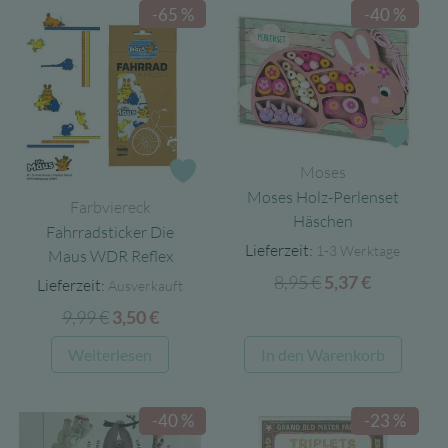
-65 %
-40 %
mehrere
Varianten
auf.
Die
Optionen
können
Zur 
auf
Moses
Zur Wunschliste
der
Moses Holz-Perlenset
Farbviereck
Produktseite
Häschen
Fahrradsticker Die
gewählt
Lieferzeit:
1-3 Werktage
Maus WDR Reflex
werden
8,95
€
Ursprünglicher
Aktueller
5,37
€
Lieferzeit:
Ausverkauft
Preis
Preis
9,99
€
Ursprünglicher
Aktueller
3,50
€
war:
ist:
Preis
Preis
Weiterlesen
In den Warenkorb
8,95 €
5,37 €.
war:
ist:
9,99 €
3,50 €.
-40 %
-23 %