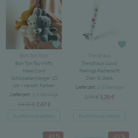
Varianten
auf.
Die
Optionen
können
auf
Zur Wunschliste
Zur 
der
Bon Ton Toys
Trendhaus
Produktseite
Bon Ton Toy Miffy
Trendhaus Good
gewählt
Hase Cord
Feelings Radierstift
werden
Schlüsselanhänger 10
Zieh- & Steck
cm – versch. Farben
Lieferzeit:
1-3 Werktage
Lieferzeit:
1-3 Werktage
2,99
€
Ursprünglicher
Aktueller
1,20
€
14,95
€
Ursprünglicher
Aktueller
7,47
€
Preis
Preis
Preis
Preis
war:
ist:
Dieses
Diese
Ausführung wählen
Ausführung wählen
war:
ist:
2,99 €
1,20 €.
Produkt
Produ
14,95 €
7,47 €.
weist
weist
-65 %
-65 %
mehrere
mehre