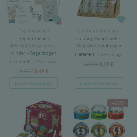
Zur Wunschliste
Zur 
Papierdrachen
Lulubug Handmade
Papierdrachen
Lulubug Handmade –
Affirmationskarten für
Mini Silikon Anhänger
Kinder – Regenbogen
Lieferzeit:
1-3 Werktage
Lieferzeit:
1-3 Werktage
6,99
€
Ursprünglicher
Aktueller
4,19
€
9,90
€
Ursprünglicher
Aktueller
4,45
€
Preis
Preis
Preis
Preis
war:
ist:
In den Warenkorb
In den Warenkorb
war:
ist:
6,99 €
4,19 €.
9,90 €
4,45 €.
-65 %