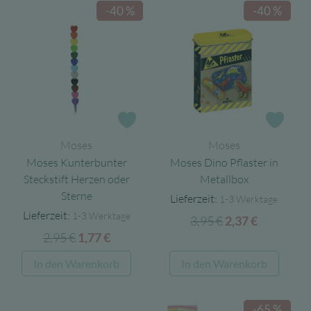
-40 %
-40 %
Zur Wunschliste
Zur 
Moses
Moses
Moses Kunterbunter
Moses Dino Pflaster in
Steckstift Herzen oder
Metallbox
Sterne
Lieferzeit:
1-3 Werktage
Lieferzeit:
1-3 Werktage
3,95
€
Ursprünglicher
Aktueller
2,37
€
2,95
€
Ursprünglicher
Aktueller
1,77
€
Preis
Preis
Preis
Preis
war:
ist:
In den Warenkorb
In den Warenkorb
war:
ist:
3,95 €
2,37 €.
2,95 €
1,77 €.
-65 %