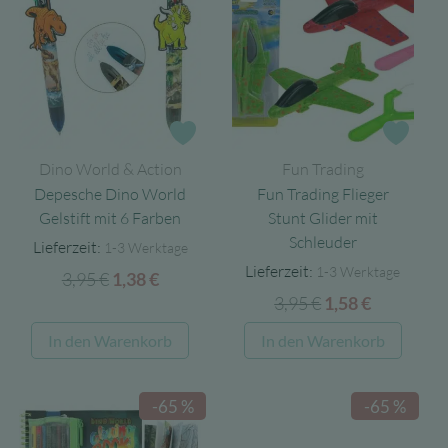
Zur Wunschliste
Zur 
Dino World & Action
Fun Trading
Depesche Dino World
Fun Trading Flieger
Gelstift mit 6 Farben
Stunt Glider mit
Schleuder
Lieferzeit:
1-3 Werktage
Lieferzeit:
1-3 Werktage
3,95
€
Ursprünglicher
Aktueller
1,38
€
3,95
€
Ursprünglicher
Aktueller
Preis
Preis
1,58
€
Preis
Preis
war:
ist:
In den Warenkorb
In den Warenkorb
war:
ist:
3,95 €
1,38 €.
3,95 €
1,58 €.
-65 %
-65 %