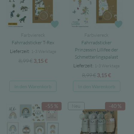
Zur Wunschliste
Zur 
Farbviereck
Farbviereck
Fahrradsticker T-Rex
Fahrradsticker
Prinzessin Lillifee der
Lieferzeit:
1-3 Werktage
Schmetterlingspalast
8,99
€
Ursprünglicher
Aktueller
3,15
€
Lieferzeit:
1-3 Werktage
Preis
Preis
8,99
€
Ursprünglicher
Aktueller
3,15
€
war:
ist:
Preis
Preis
8,99 €
3,15 €.
In den Warenkorb
In den Warenkorb
war:
ist:
8,99 €
3,15 €.
Neu
-55 %
-40 %