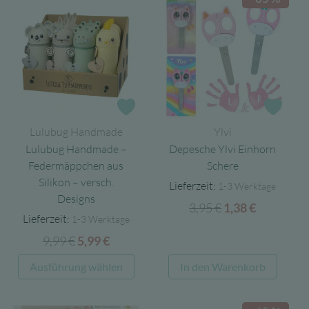
Zur Wunschliste
Zur 
Lulubug Handmade
Ylvi
Lulubug Handmade –
Depesche Ylvi Einhorn
Federmäppchen aus
Schere
Silikon – versch.
Lieferzeit:
1-3 Werktage
Designs
3,95
€
Ursprünglicher
Aktueller
1,38
€
Lieferzeit:
1-3 Werktage
Preis
Preis
9,99
€
Ursprünglicher
Aktueller
5,99
€
war:
ist:
Preis
Preis
3,95 €
1,38 €.
Dieses
Ausführung wählen
In den Warenkorb
war:
ist:
Produkt
9,99 €
5,99 €.
weist