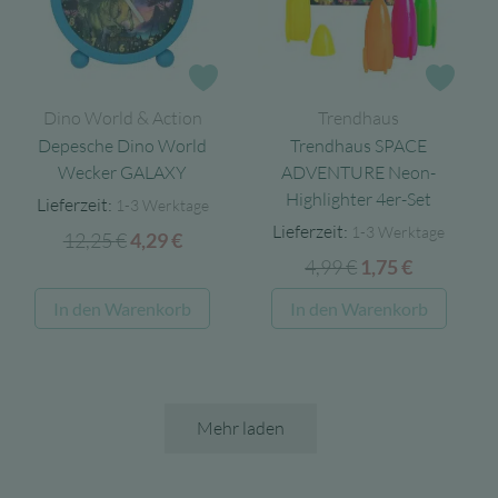
Zur Wunschliste
Zur 
Dino World & Action
Trendhaus
Depesche Dino World
Trendhaus SPACE
Wecker GALAXY
ADVENTURE Neon-
Highlighter 4er-Set
Lieferzeit:
1-3 Werktage
Lieferzeit:
1-3 Werktage
12,25
€
Ursprünglicher
Aktueller
4,29
€
4,99
€
Ursprünglicher
Aktueller
Preis
Preis
1,75
€
Preis
Preis
war:
ist:
In den Warenkorb
In den Warenkorb
war:
ist:
12,25 €
4,29 €.
4,99 €
1,75 €.
Mehr laden