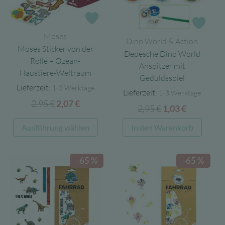
Zur Wunschliste
Zur 
Moses
Dino World & Action
Moses Sticker von der
Depesche Dino World
Rolle – Ozean-
Anspitzer mit
Haustiere-Weltraum
Geduldsspiel
Lieferzeit:
1-3 Werktage
Lieferzeit:
1-3 Werktage
2,95
€
Ursprünglicher
Aktueller
2,07
€
2,95
€
Ursprünglicher
Aktueller
1,03
€
Preis
Preis
Preis
Preis
Dieses
Ausführung wählen
In den Warenkorb
war:
ist:
war:
ist:
Produkt
2,95 €
2,07 €.
2,95 €
1,03 €.
weist
-65 %
-65 %
mehrere
Varianten
auf.
Die
Optionen
können