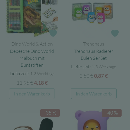
Zur Wunschliste
Zur 
Dino World & Action
Trendhaus
Depesche Dino World
Trendhaus Radierer
Malbuch mit
Eulen 2er Set
Buntstiften
Lieferzeit:
1-3 Werktage
Lieferzeit:
1-3 Werktage
2,50
€
Ursprünglicher
Aktueller
0,87
€
11,95
€
Ursprünglicher
Aktueller
4,18
€
Preis
Preis
Preis
Preis
war:
ist:
In den Warenkorb
In den Warenkorb
war:
ist:
2,50 €
0,87 €.
11,95 €
4,18 €.
-35 %
-40 %