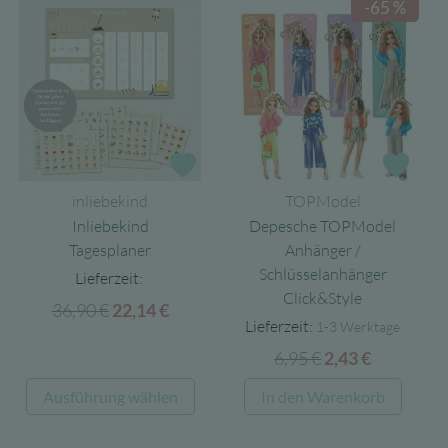
-65 %
Zur Wunschliste
Zur 
inliebekind
TOPModel
Inliebekind
Depesche TOPModel
Tagesplaner
Anhänger /
Schlüsselanhänger
Lieferzeit:
Click&Style
36,90
€
Ursprünglicher
Aktueller
22,14
€
Lieferzeit:
1-3 Werktage
Preis
Preis
6,95
€
Ursprünglicher
Aktueller
2,43
€
war:
ist:
Preis
Preis
36,90 €
22,14 €.
Dieses
Ausführung wählen
In den Warenkorb
war:
ist:
Produkt
6,95 €
2,43 €.
weist