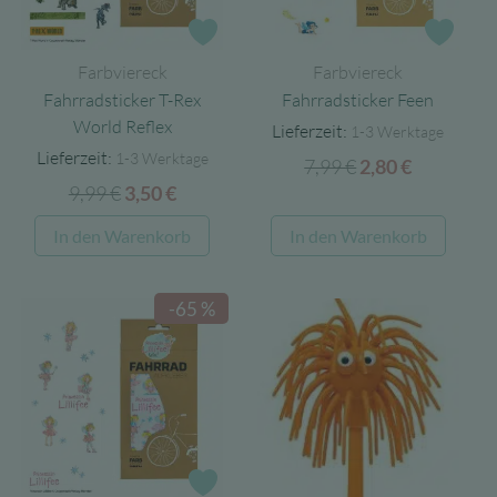
auf
Zur Wunschliste
Zur 
der
Farbviereck
Farbviereck
Produktseite
Fahrradsticker T-Rex
Fahrradsticker Feen
gewählt
World Reflex
Lieferzeit:
1-3 Werktage
werden
Lieferzeit:
1-3 Werktage
7,99
€
Ursprünglicher
Aktueller
2,80
€
9,99
€
Ursprünglicher
Aktueller
3,50
€
Preis
Preis
Preis
Preis
war:
ist:
In den Warenkorb
In den Warenkorb
war:
ist:
7,99 €
2,80 €.
9,99 €
3,50 €.
-65 %
Zur Wunschliste