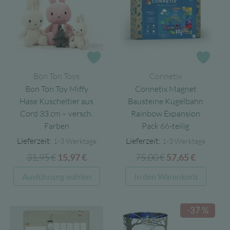
auf.
Die
Optionen
können
auf
Zur Wunschliste
Zur 
der
Bon Ton Toys
Connetix
Produktseite
Bon Ton Toy Miffy
Connetix Magnet
gewählt
Hase Kuscheltier aus
Bausteine Kugelbahn
werden
Cord 33 cm – versch.
Rainbow Expansion
Farben
Pack 66-teilig
Lieferzeit:
Lieferzeit:
1-3 Werktage
1-3 Werktage
31,95
€
Ursprünglicher
Aktueller
75,00
€
Ursprünglicher
Aktuell
15,97
€
57,65
€
Preis
Preis
Preis
Preis
Dieses
Ausführung wählen
In den Warenkorb
war:
ist:
war:
ist:
Produkt
31,95 €
15,97 €.
75,00 €
57,65 €.
weist
-37 %
mehrere
Varianten