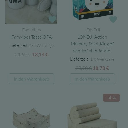
Zur Wunschliste
Zur 
Famvibes
LONDJI
Famvibes Tasse OPA
LONDJI Action
Memory Spiel ‚King of
Lieferzeit:
1-3 Werktage
pandas‘ ab 5 Jahren
21,90
€
Ursprünglicher
Aktueller
13,14
€
Lieferzeit:
1-3 Werktage
Preis
Preis
28,90
€
Ursprünglicher
Aktuell
18,78
€
war:
ist:
Preis
Preis
21,90 €
13,14 €.
In den Warenkorb
In den Warenkorb
war:
ist:
28,90 €
18,78 €.
-4 %