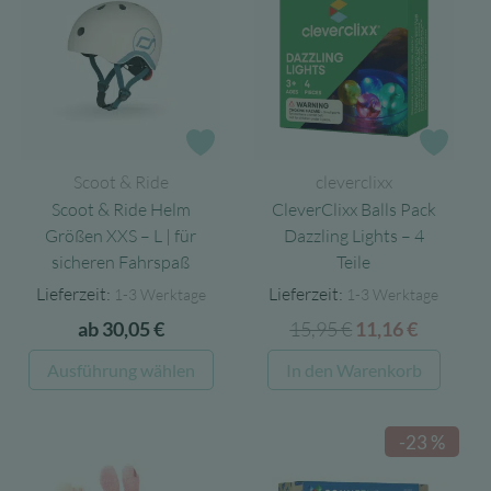
auf.
Die
Opti
könn
auf
Zur Wunschliste
Zur 
der
Scoot & Ride
cleverclixx
Produ
Scoot & Ride Helm
CleverClixx Balls Pack
gewäh
Größen XXS – L | für
Dazzling Lights – 4
werd
sicheren Fahrspaß
Teile
Lieferzeit:
Lieferzeit:
1-3 Werktage
1-3 Werktage
15,95
€
Ursprünglicher
Aktuell
ab
30,05
€
11,16
€
Preis
Preis
Dieses
Ausführung wählen
In den Warenkorb
war:
ist:
Produkt
15,95 €
11,16 €.
weist
-23 %
mehrere
Varianten