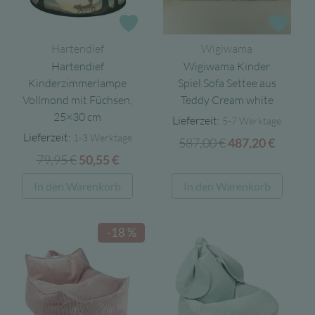
können
auf
Zur Wunschliste
Zur 
der
Hartendief
Wigiwama
Produktseite
Hartendief
Wigiwama Kinder
gewählt
Kinderzimmerlampe
Spiel Sofa Settee aus
werden
Vollmond mit Füchsen,
Teddy Cream white
25×30 cm
Lieferzeit:
5-7 Werktage
Lieferzeit:
1-3 Werktage
587,00
€
Ursprünglicher
Aktuel
487,20
€
79,95
€
Ursprünglicher
Aktueller
50,55
€
Preis
Preis
Preis
Preis
war:
ist:
In den Warenkorb
In den Warenkorb
war:
ist:
587,00 €
487,20 
79,95 €
50,55 €.
-18 %