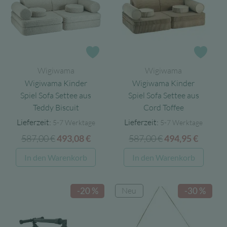
Die
Optionen
können
auf
Zur Wunschliste
Zur 
der
Wigiwama
Wigiwama
Produktseite
Wigiwama Kinder
Wigiwama Kinder
gewählt
Spiel Sofa Settee aus
Spiel Sofa Settee aus
werden
Teddy Biscuit
Cord Toffee
Lieferzeit:
Lieferzeit:
5-7 Werktage
5-7 Werktage
587,00
€
Ursprünglicher
Aktueller
587,00
€
Ursprünglicher
Aktuel
493,08
€
494,95
€
Preis
Preis
Preis
Preis
In den Warenkorb
In den Warenkorb
war:
ist:
war:
ist:
587,00 €
493,08 €.
587,00 €
494,95 
Neu
-20 %
-30 %