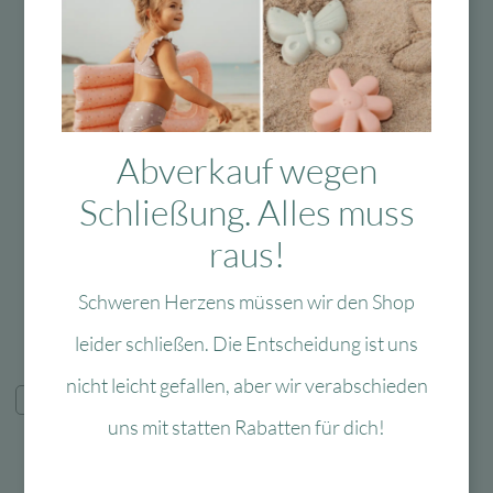
Zur Wunschliste
Zur 
Abverkauf wegen
Wigiwama
cleverclixx
Wigiwama Sitzsack
CleverClixx Brick Tiles
Schließung. Alles muss
Bär
Pack Intense – 16 Teile
raus!
Lieferzeit:
Lieferzeit:
5-7 Werktage
1-3 Werktage
29,95
€
Ursprünglicher
Aktuell
142,00
€
20,96
€
Schweren Herzens müssen wir den Shop
Preis
Preis
Dieses
Ausführung wählen
In den Warenkorb
war:
ist:
leider schließen. Die Entscheidung ist uns
Produkt
29,95 €
20,96 €.
weist
nicht leicht gefallen, aber wir verabschieden
Neu
-50 %
mehrere
uns mit statten Rabatten für dich!
Varianten
auf.
Die