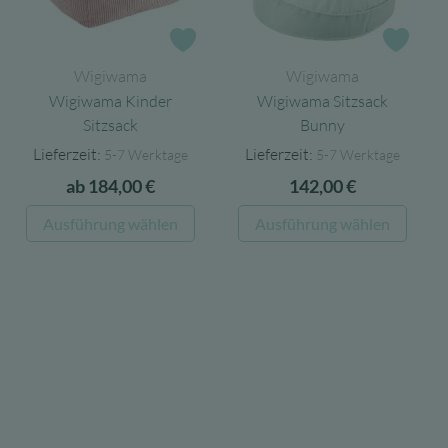
Zur Wunschliste
Zur 
Wigiwama
Wigiwama
Wigiwama Kinder
Wigiwama Sitzsack
Sitzsack
Bunny
Lieferzeit:
Lieferzeit:
5-7 Werktage
5-7 Werktage
ab
184,00
€
142,00
€
Dieses
Diese
Ausführung wählen
Ausführung wählen
Produkt
Produ
weist
weist
mehrere
mehre
Varianten
Varia
auf.
auf.
Die
Die
Optionen
Opti
können
könn
auf
auf