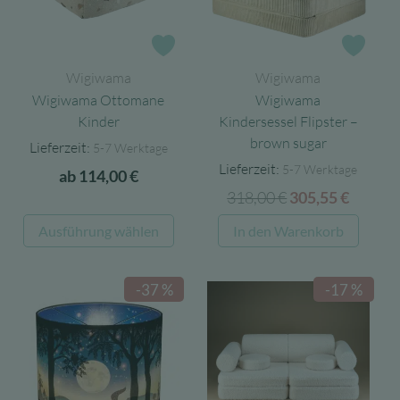
Zur Wunschliste
Zur 
Wigiwama
Wigiwama
Wigiwama Ottomane
Wigiwama
Kinder
Kindersessel Flipster –
brown sugar
Lieferzeit:
5-7 Werktage
Lieferzeit:
5-7 Werktage
ab
114,00
€
318,00
€
Ursprünglicher
Aktuel
305,55
€
Preis
Preis
Dieses
Ausführung wählen
In den Warenkorb
war:
ist:
Produkt
318,00 €
305,55 
weist
-37 %
-17 %
mehrere
Varianten
auf.
Die
Optionen