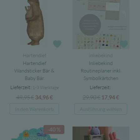
Varianten
Varia
auf.
auf.
Die
Die
Optionen
Opti
können
könn
auf
auf
Zur Wunschliste
Zur 
der
der
Hartendief
inliebekind
Produktseite
Produ
Hartendief
Inliebekind
gewählt
gewäh
Wandsticker Bär &
Routineplaner inkl.
werden
werd
Baby Bär
Symbolkärtchen
Lieferzeit:
Lieferzeit:
1-3 Werktage
49,95
€
Ursprünglicher
Aktueller
29,90
€
Ursprünglicher
Aktuell
34,96
€
17,94
€
Preis
Preis
Preis
Preis
Diese
In den Warenkorb
Ausführung wählen
war:
ist:
war:
ist:
Produ
49,95 €
34,96 €.
29,90 €
17,94 €.
weist
-40 %
mehre
Varia