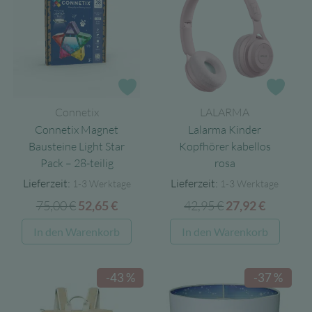
auf.
Die
Optionen
können
auf
Zur Wunschliste
Zur 
der
Connetix
LALARMA
Produktseite
Connetix Magnet
Lalarma Kinder
gewählt
Bausteine Light Star
Kopfhörer kabellos
werden
Pack – 28-teilig
rosa
Lieferzeit:
Lieferzeit:
1-3 Werktage
1-3 Werktage
75,00
€
Ursprünglicher
Aktueller
42,95
€
Ursprünglicher
Aktuell
52,65
€
27,92
€
Preis
Preis
Preis
Preis
In den Warenkorb
In den Warenkorb
war:
ist:
war:
ist:
75,00 €
52,65 €.
42,95 €
27,92 €.
-43 %
-37 %