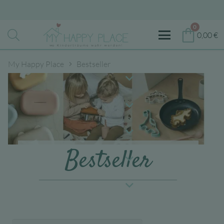
0
0,00
€
My Happy Place
Bestseller
Bestseller