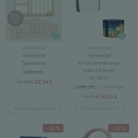
auf.
Die
Optionen
können
auf
Zur Wunschliste
Zur 
der
inliebekind
Hartendief
Produktseite
Inliebekind
Hartendief
gewählt
Tagesplaner
Kinderzimmerlampe
werden
Wald mit Bären,
Lieferzeit:
25×30 cm
36,90
€
Ursprünglicher
Aktueller
22,14
€
Lieferzeit:
1-3 Werktage
Preis
Preis
79,95
€
Ursprünglicher
Aktuell
50,55
€
war:
ist:
Preis
Preis
36,90 €
22,14 €.
Dieses
Ausführung wählen
In den Warenkorb
war:
ist:
Produkt
79,95 €
50,55 €.
weist
-30 %
-35 %
mehrere
Varianten