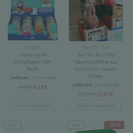
auf.
Die
Opti
könn
auf
Zur Wunschliste
Zur 
der
Moses
Bon Ton Toys
Produ
Moses Kleine
Bon Ton Toy Miffy
gewäh
Glitzerkugeln Soft-
Hase Kuscheltier aus
werd
Touch
Cord 23 cm – versch.
Farben
Lieferzeit:
1-3 Werktage
Lieferzeit:
1-3 Werktage
6,95
€
Ursprünglicher
Aktueller
4,17
€
22,95
€
Ursprünglicher
Aktuell
Preis
Preis
11,47
€
Preis
Preis
war:
ist:
Diese
In den Warenkorb
Ausführung wählen
war:
ist:
6,95 €
4,17 €.
Produ
22,95 €
11,47 €.
weist
Neu
Neu
-30 %
mehre
Varia