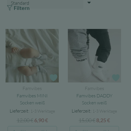
Filtern
Zur Wunschliste
Zur 
Famvibes
Famvibes
Famvibes MINI
Famvibes DADDY
Socken weiß
Socken weiß
Lieferzeit:
Lieferzeit:
1-3 Werktage
1-3 Werktage
12,00
€
Ursprünglicher
Aktueller
15,00
€
Ursprüngliche
Aktuelle
6,90
€
8,25
€
Preis
Preis
Preis
Preis
Dieses
Diese