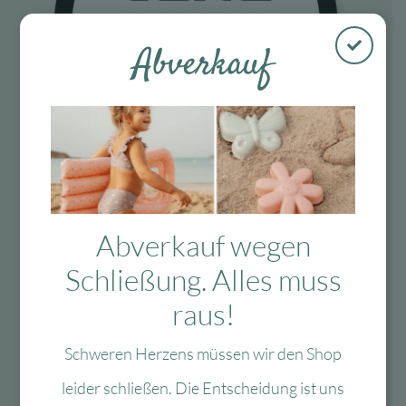
Abverkauf
Fragen?
Abverkauf wegen
Schließung. Alles muss
Mo-Fr: 10:00 – 13:00 Uhr
raus!
08134 / 2579911
service@myhappyplace.de
Schweren Herzens müssen wir den Shop
leider schließen. Die Entscheidung ist uns