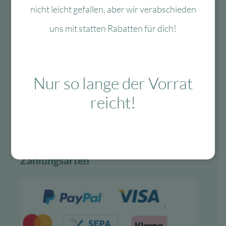
Vertrag widerrufen
nicht leicht gefallen, aber wir verabschieden
uns mit statten Rabatten für dich!
Lieferung & Versand
schnelle Lieferung
Nur so lange der Vorrat
30-tägiges Rückgaberecht
reicht!
Kauf auf Rechnung
Gratis Versand ab 99 Euro in D
Zahlungsarten