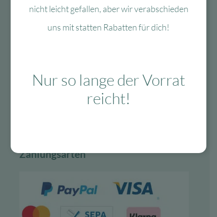
Vertrag widerrufen
nicht leicht gefallen, aber wir verabschieden
uns mit statten Rabatten für dich!
Lieferung & Versand
schnelle Lieferung
Nur so lange der Vorrat
30-tägiges Rückgaberecht
reicht!
Kauf auf Rechnung
Gratis Versand ab 99 Euro in D
Zahlungsarten