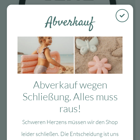
Abverkauf
Fragen?
Abverkauf wegen
Schließung. Alles muss
Mo-Fr: 10:00 – 13:00 Uhr
raus!
08134 / 2579911
service@myhappyplace.de
Schweren Herzens müssen wir den Shop
leider schließen. Die Entscheidung ist uns