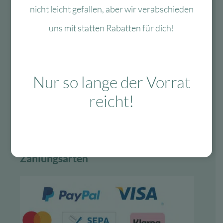
Vertrag widerrufen
nicht leicht gefallen, aber wir verabschieden
uns mit statten Rabatten für dich!
Lieferung & Versand
schnelle Lieferung
Nur so lange der Vorrat
30-tägiges Rückgaberecht
reicht!
Kauf auf Rechnung
Gratis Versand ab 99 Euro in D
Zahlungsarten