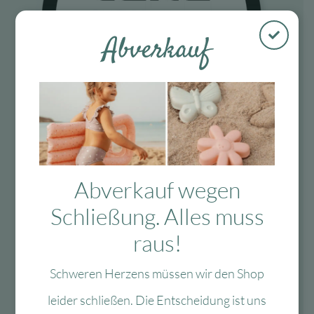
Abverkauf
Fragen?
Abverkauf wegen
Schließung. Alles muss
Mo-Fr: 10:00 – 13:00 Uhr
raus!
08134 / 2579911
service@myhappyplace.de
Schweren Herzens müssen wir den Shop
leider schließen. Die Entscheidung ist uns