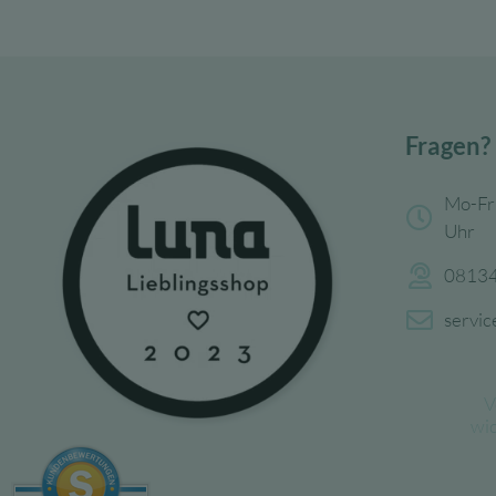
Fragen?
Mo-Fr
Uhr
08134
servi
V
wi