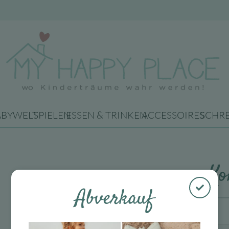
ABYWELT
SPIELEN
ESSEN & TRINKEN
ACCESSOIRES
SCHR
Ko
Abverkauf